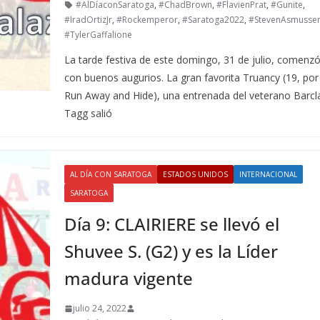
#AlDíaconSaratoga
,
#ChadBrown
,
#FlavienPrat
,
#Gunite
,
#IradOrtizJr
,
#Rockemperor
,
#Saratoga2022
,
#StevenAsmusse
#TylerGaffalione
La tarde festiva de este domingo, 31 de julio, comenz
con buenos augurios. La gran favorita Truancy (19, por
Run Away and Hide), una entrenada del veterano Barcl
Tagg salió
AL DÍA CON SARATOGA
ESTADOS UNIDOS
INTERNACIONAL
SARATOGA
Día 9: CLAIRIERE se llevó el
Shuvee S. (G2) y es la Líder
madura vigente
julio 24, 2022