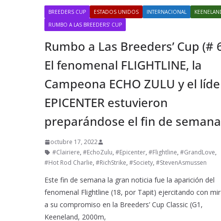
BREEDERS CUP
ESTADOS UNIDOS
INTERNACIONAL
KEENELAN
RUMBO A LAS BREEDERS’ CUP
Rumbo a Las Breeders’ Cup (# 6
El fenomenal FLIGHTLINE, la
Campeona ECHO ZULU y el líde
EPICENTER estuvieron
preparándose el fin de seman
octubre 17, 2022
#Clairiere
,
#EchoZulu
,
#Epicenter
,
#Flightline
,
#GrandLove
,
#Hot Rod Charlie
,
#RichStrike
,
#Society
,
#StevenAsmussen
Este fin de semana la gran noticia fue la aparición del
fenomenal Flightline (18, por Tapit) ejercitando con mi
a su compromiso en la Breeders’ Cup Classic (G1,
Keeneland, 2000m,