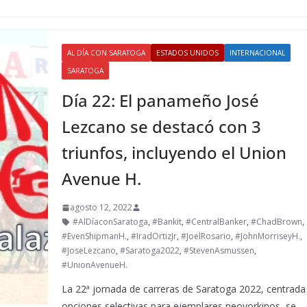
AL DÍA CON SARATOGA
ESTADOS UNIDOS
INTERNACIONAL
SARATOGA
Día 22: El panameño José
Lezcano se destacó con 3
triunfos, incluyendo el Union
Avenue H.
agosto 12, 2022
#AlDíaconSaratoga
,
#Bankit
,
#CentralBanker
,
#ChadBrown
,
#EvenShipmanH.
,
#IradOrtizJr
,
#JoelRosario
,
#JohnMorriseyH.
,
#JoseLezcano
,
#Saratoga2022
,
#StevenAsmussen
,
#UnionAvenueH.
La 22ª jornada de carreras de Saratoga 2022, centrada
opciones selectivas para ejemplares neoyorkinos, se