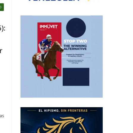
D
):
r
a
ras