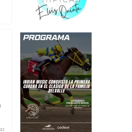
n
022