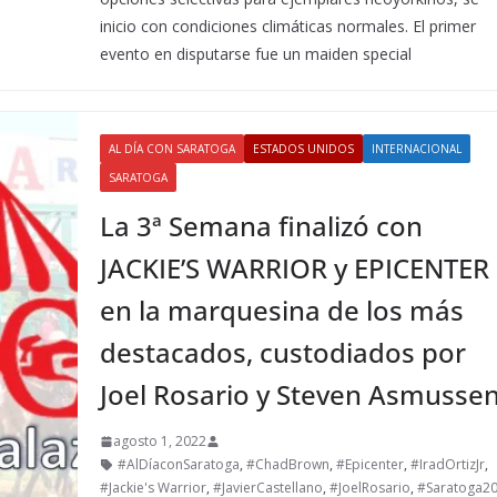
inicio con condiciones climáticas normales. El primer
evento en disputarse fue un maiden special
AL DÍA CON SARATOGA
ESTADOS UNIDOS
INTERNACIONAL
SARATOGA
La 3ª Semana finalizó con
JACKIE’S WARRIOR y EPICENTER
en la marquesina de los más
destacados, custodiados por
Joel Rosario y Steven Asmusse
agosto 1, 2022
#AlDíaconSaratoga
,
#ChadBrown
,
#Epicenter
,
#IradOrtizJr
,
#Jackie's Warrior
,
#JavierCastellano
,
#JoelRosario
,
#Saratoga2