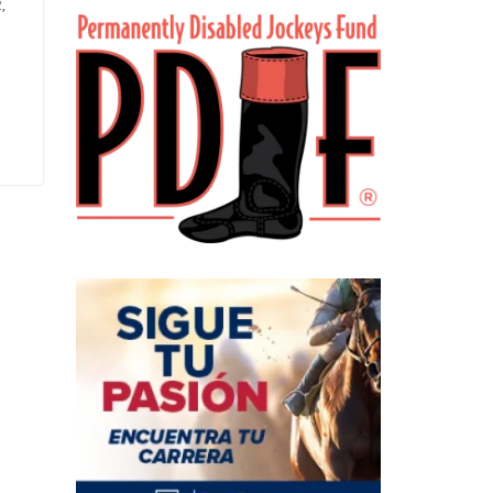
2
,
s