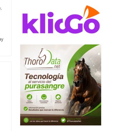
n
,
ó
ay