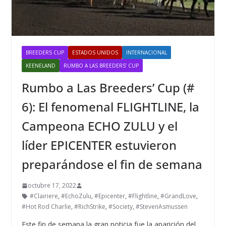
BREEDERS CUP
ESTADOS UNIDOS
INTERNACIONAL
KEENELAND
RUMBO A LAS BREEDERS’ CUP
Rumbo a Las Breeders’ Cup (#
6): El fenomenal FLIGHTLINE, la
Campeona ECHO ZULU y el
líder EPICENTER estuvieron
preparándose el fin de semana
octubre 17, 2022
#Clairiere
,
#EchoZulu
,
#Epicenter
,
#Flightline
,
#GrandLove
,
#Hot Rod Charlie
,
#RichStrike
,
#Society
,
#StevenAsmussen
Este fin de semana la gran noticia fue la aparición del