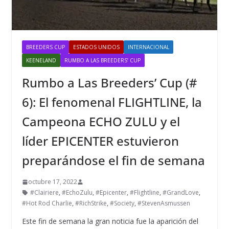
BREEDERS CUP
ESTADOS UNIDOS
INTERNACIONAL
KEENELAND
RUMBO A LAS BREEDERS’ CUP
Rumbo a Las Breeders’ Cup (#
6): El fenomenal FLIGHTLINE, la
Campeona ECHO ZULU y el
líder EPICENTER estuvieron
preparándose el fin de semana
octubre 17, 2022
#Clairiere
,
#EchoZulu
,
#Epicenter
,
#Flightline
,
#GrandLove
,
#Hot Rod Charlie
,
#RichStrike
,
#Society
,
#StevenAsmussen
Este fin de semana la gran noticia fue la aparición del