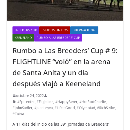
BREEDERS CUP
ESTADOS UNIDOS
INTERNACIONAL
KEENELAND
RUMBO A LAS BREEDERS’ CUP
Rumbo a Las Breeders’ Cup # 9:
FLIGHTLINE “voló” en la arena
de Santa Anita y un día
después viajó a Keeneland
octubre 24, 2022
#Epicenter
,
#Flightline
,
#HappySaver
,
#HotRodCharlie
,
#JohnSadler
,
#JuanLeyva
,
#LifeisGood
,
#Olympiad
,
#RichStrike
,
#Taiba
A 11 días del inicio de las 39ª jornadas de Breeders’