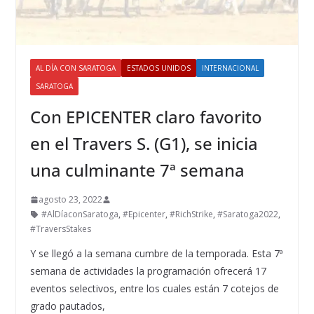
AL DÍA CON SARATOGA
ESTADOS UNIDOS
INTERNACIONAL
SARATOGA
Con EPICENTER claro favorito
en el Travers S. (G1), se inicia
una culminante 7ª semana
agosto 23, 2022
#AlDíaconSaratoga
,
#Epicenter
,
#RichStrike
,
#Saratoga2022
,
#TraversStakes
Y se llegó a la semana cumbre de la temporada. Esta 7ª
semana de actividades la programación ofrecerá 17
eventos selectivos, entre los cuales están 7 cotejos de
grado pautados,