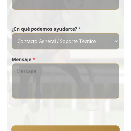
r
t
e
¿En qué podemos ayudarte?
*
?
Mensaje
*