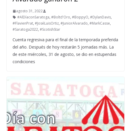
agosto 31, 2022
#AlDíaconSaratoga
,
#Boltd'Oro
,
#BoppyO
,
#DylanDavis
,
#FlavienPrat
,
#JoséLuisOrtiz
,
#JuniorAlvarado
,
#MarkCasse
,
#Saratoga2022
,
#ScotishStar
Cuenta regresiva para el final de la temporada preferida
del año. Después de hoy restarán 5 jornadas más. La
de este miércoles, 31 de agosto, se dio en estupendas
condiciones