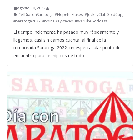
agosto 30, 2022
#AlDíaconSaratoga
,
#HopefulStakes
,
#JockeyClubGoldCup
,
#Saratoga2022
,
#SpinawayStakes
,
#WarLikeGoddess
El tiempo inclemente ha pasado muy rápidamente y
llegamos, casi sin darnos cuenta, al final de la
temporada Saratoga 2022, un espectacular punto de
encuentro para los hípicos de todo