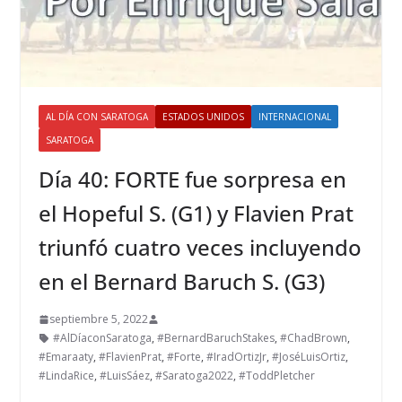
AL DÍA CON SARATOGA
ESTADOS UNIDOS
INTERNACIONAL
SARATOGA
Día 40: FORTE fue sorpresa en
el Hopeful S. (G1) y Flavien Prat
triunfó cuatro veces incluyendo
en el Bernard Baruch S. (G3)
septiembre 5, 2022
#AlDíaconSaratoga
,
#BernardBaruchStakes
,
#ChadBrown
,
#Emaraaty
,
#FlavienPrat
,
#Forte
,
#IradOrtizJr
,
#JoséLuisOrtiz
,
#LindaRice
,
#LuisSáez
,
#Saratoga2022
,
#ToddPletcher