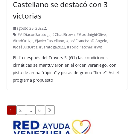
Castellano se destacó con 3
victorias
agosto 28, 2022
#AlDíaconSaratoga
,
#ChadBrown
,
#GoodnightOlive
,
#IradOrtizJr
,
#JavierCastellano
,
#JoséFranciscoD'Angelo
,
#JoséLuisOrtiz
,
#Saratoga2022
,
#ToddPletcher
,
#Wit
El día después del Travers S. (G1) las condiciones
climáticas se mantuvieron en el orden veraniego, con
pista de arena “rápida” y pistas de grama “firme”. Así el
programa propuesto
Paginación
1
2
…
6
de
entradas