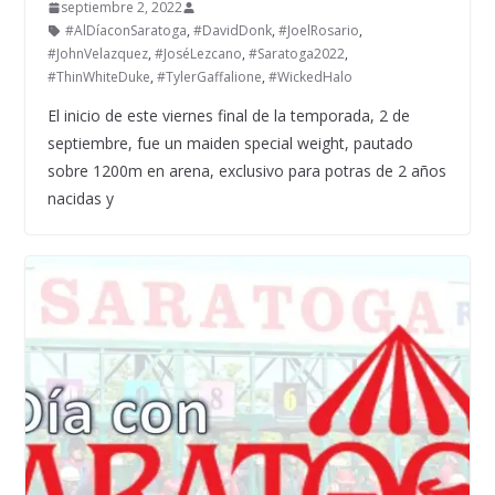
septiembre 2, 2022
#AlDíaconSaratoga
,
#DavidDonk
,
#JoelRosario
,
#JohnVelazquez
,
#JoséLezcano
,
#Saratoga2022
,
#ThinWhiteDuke
,
#TylerGaffalione
,
#WickedHalo
El inicio de este viernes final de la temporada, 2 de
septiembre, fue un maiden special weight, pautado
sobre 1200m en arena, exclusivo para potras de 2 años
nacidas y