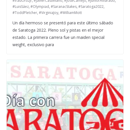
#IradOrtizJr
,
#JavierCastellano
,
#JoséCamejo
,
#JuniorAlvarado
,
#LuisSáez
,
#Olympiad
,
#SaranacStakes
,
#Saratoga2022
,
#ToddPletcher
,
#VirginiaJoy
,
#WilliamMott
Un día hermoso se presentó para este último sábado
de Saratoga 2022. Pleno sol y pistas en el mejor
estado. La primera carrera fue un maiden special
weight, exclusivo para