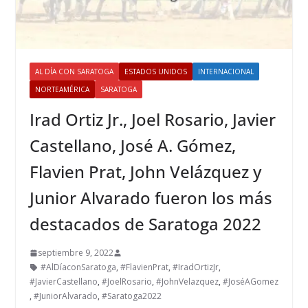
AL DÍA CON SARATOGA
ESTADOS UNIDOS
INTERNACIONAL
NORTEAMÉRICA
SARATOGA
Irad Ortiz Jr., Joel Rosario, Javier
Castellano, José A. Gómez,
Flavien Prat, John Velázquez y
Junior Alvarado fueron los más
destacados de Saratoga 2022
septiembre 9, 2022
#AlDíaconSaratoga
,
#FlavienPrat
,
#IradOrtizJr
,
#JavierCastellano
,
#JoelRosario
,
#JohnVelazquez
,
#JoséAGomez
,
#JuniorAlvarado
,
#Saratoga2022