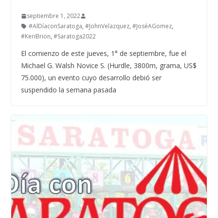
septiembre 1, 2022
#AlDíaconSaratoga
,
#JohnVelazquez
,
#JoséAGomez
,
#KeriBrion
,
#Saratoga2022
El comienzo de este jueves, 1° de septiembre, fue el
Michael G. Walsh Novice S. (Hurdle, 3800m, grama, US$
75.000), un evento cuyo desarrollo debió ser
suspendido la semana pasada