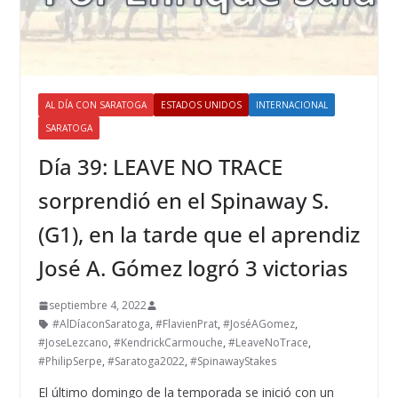
AL DÍA CON SARATOGA
ESTADOS UNIDOS
INTERNACIONAL
SARATOGA
Día 39: LEAVE NO TRACE
sorprendió en el Spinaway S.
(G1), en la tarde que el aprendiz
José A. Gómez logró 3 victorias
septiembre 4, 2022
#AlDíaconSaratoga
,
#FlavienPrat
,
#JoséAGomez
,
#JoseLezcano
,
#KendrickCarmouche
,
#LeaveNoTrace
,
#PhilipSerpe
,
#Saratoga2022
,
#SpinawayStakes
El último domingo de la temporada se inició con un