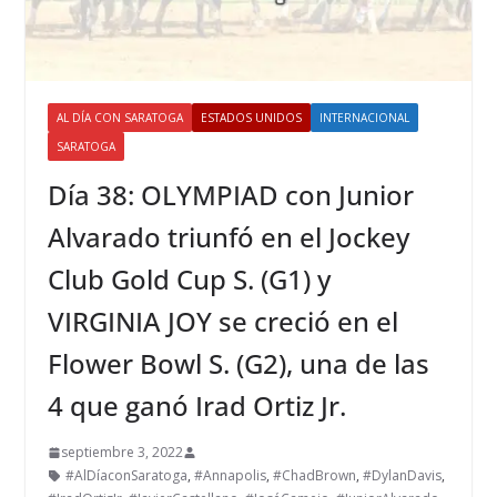
AL DÍA CON SARATOGA
ESTADOS UNIDOS
INTERNACIONAL
SARATOGA
Día 38: OLYMPIAD con Junior
Alvarado triunfó en el Jockey
Club Gold Cup S. (G1) y
VIRGINIA JOY se creció en el
Flower Bowl S. (G2), una de las
4 que ganó Irad Ortiz Jr.
septiembre 3, 2022
#AlDíaconSaratoga
,
#Annapolis
,
#ChadBrown
,
#DylanDavis
,