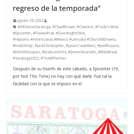
regreso de la temporada”
agosto 29, 2022
#AlDíaconSaratoga
,
#ChadBrown
,
#Clairiere
,
#Cody's Wish
,
#Epicenter
,
#FlavienPrat
,
#GoodnightOlive
,
#Hipismo #Americanas #Mexico #Letruska #ChurchillDowns
,
#IradOrtizJr
,
#JackChristopher
,
#JavierCastellano
,
#JoelRosario
,
#JohnVelazquez
,
#JoséLuisOrtiz
,
#JuniorAlvarado
,
#Malathaat
,
#Saratoga2022
,
#ToddPletcher
Después de su triunfo de este sábado, a Epicenter (19,
por Not This Time) no hay con qué darle. Fue tal la
facilidad con la que se impuso en el