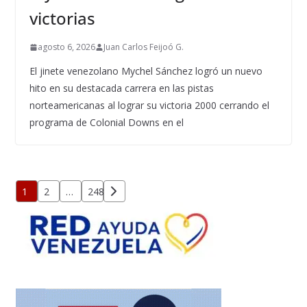
victorias
agosto 6, 2026
Juan Carlos Feijoó G.
El jinete venezolano Mychel Sánchez logró un nuevo
hito en su destacada carrera en las pistas
norteamericanas al lograr su victoria 2000 cerrando el
programa de Colonial Downs en el
Paginación
1
2
…
248
de
entradas