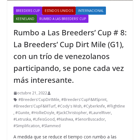
BREEDERS CUP
ESTADOS UNIDOS
INTERNACIONAL
KEENELAND
RUMBO A LAS BREEDERS’ CUP
Rumbo a Las Breeders’ Cup # 8:
La Breeders’ Cup Dirt Mile (G1),
con un trío de venezolanos
participando, se pone cada vez
más interesante.
octubre 21, 2022
#Breeders'CupDirtMile
,
#Breeders'CupF&MSprint
,
#Breeders'CupF&MTurf
,
#Cody's Wish
,
#Cyberknife
,
#Flightline
,
#Gunite
,
#HollieDoyle
,
#JackChristopher
,
#LaurelRiver
,
#Letruska
,
#LifeisGood
,
#Nashwa
,
#SenorBuscador
,
#Simplification
,
#Slammed
A medida que se reduce el tiempo con rumbo a las