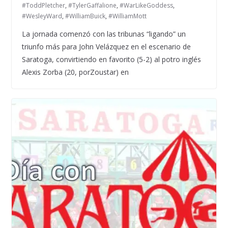
#ToddPletcher
,
#TylerGaffalione
,
#WarLikeGoddess
,
#WesleyWard
,
#WilliamBuick
,
#WilliamMott
La jornada comenzó con las tribunas “ligando” un
triunfo más para John Velázquez en el escenario de
Saratoga, convirtiendo en favorito (5-2) al potro inglés
Alexis Zorba (20, porZoustar) en