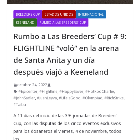
BREEDERS CUP
ESTADOS UNIDOS
INTERNACIONAL
KEENELAND
RUMBO A LAS BREEDERS’ CUP
Rumbo a Las Breeders’ Cup # 9:
FLIGHTLINE “voló” en la arena
de Santa Anita y un día
después viajó a Keeneland
octubre 24, 2022
#Epicenter
,
#Flightline
,
#HappySaver
,
#HotRodCharlie
,
#JohnSadler
,
#JuanLeyva
,
#LifeisGood
,
#Olympiad
,
#RichStrike
,
#Taiba
A 11 días del inicio de las 39ª jornadas de Breeders’
Cup, con las disputas de los cinco eventos exclusivos
para los dosañeros el viernes, 4 de noviembre, todos
los