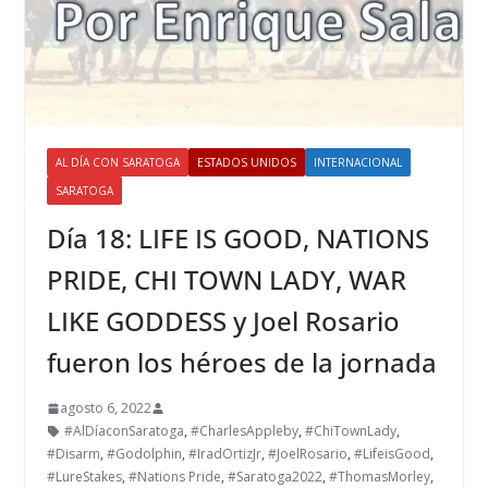
AL DÍA CON SARATOGA
ESTADOS UNIDOS
INTERNACIONAL
SARATOGA
Día 18: LIFE IS GOOD, NATIONS
PRIDE, CHI TOWN LADY, WAR
LIKE GODDESS y Joel Rosario
fueron los héroes de la jornada
agosto 6, 2022
#AlDíaconSaratoga
,
#CharlesAppleby
,
#ChiTownLady
,
#Disarm
,
#Godolphin
,
#IradOrtizJr
,
#JoelRosario
,
#LifeisGood
,
#LureStakes
,
#Nations Pride
,
#Saratoga2022
,
#ThomasMorley
,