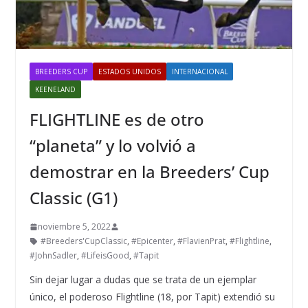
BREEDERS CUP
ESTADOS UNIDOS
INTERNACIONAL
KEENELAND
FLIGHTLINE es de otro
“planeta” y lo volvió a
demostrar en la Breeders’ Cup
Classic (G1)
noviembre 5, 2022
#Breeders'CupClassic
,
#Epicenter
,
#FlavienPrat
,
#Flightline
,
#JohnSadler
,
#LifeisGood
,
#Tapit
Sin dejar lugar a dudas que se trata de un ejemplar
único, el poderoso Flightline (18, por Tapit) extendió su