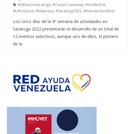
#AlDíaconSaratoga
,
#ClassicCauseway
,
#GoldenPal
,
#LifeisGood
,
#Matareya
,
#Saratoga2022
,
#WarLikeGoddess
Los cinco días de la 4ª semana de actividades en
Saratoga 2022 presentarán el desarrollo de un total de
12 eventos selectivos, aunque uno de ellos, el primero
de la