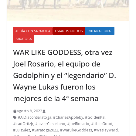
AL DÍA CON SARATOGA
ESTADOS UNIDOS
INTERNACIONAL
SARATOGA
WAR LIKE GODDESS, otra vez
Joel Rosario, el equipo de
Godolphin y el “legendario” D.
Wayne Lukas fueron los
mejores de la 4ª semana
agosto 8, 2022
#AlDíaconSaratoga
,
#CharlesAppleby
,
#GoldenPal
,
#IradOrtizJr
,
#JavierCastellano
,
#JoelRosario
,
#LifeisGood
,
#LuisSáez
,
#Saratoga2022
,
#WarLikeGoddess
,
#WesleyWard
,