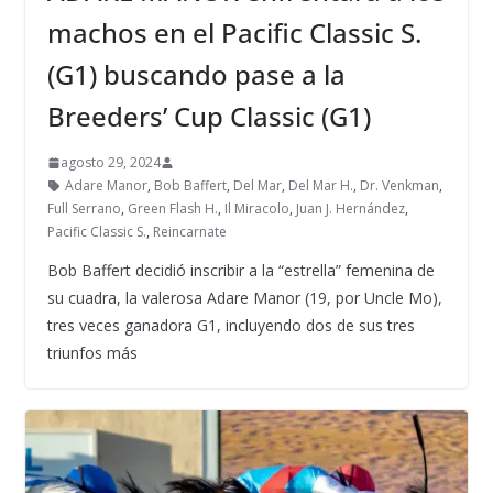
machos en el Pacific Classic S.
(G1) buscando pase a la
Breeders’ Cup Classic (G1)
agosto 29, 2024
Adare Manor
,
Bob Baffert
,
Del Mar
,
Del Mar H.
,
Dr. Venkman
,
Full Serrano
,
Green Flash H.
,
Il Miracolo
,
Juan J. Hernández
,
Pacific Classic S.
,
Reincarnate
Bob Baffert decidió inscribir a la “estrella” femenina de
su cuadra, la valerosa Adare Manor (19, por Uncle Mo),
tres veces ganadora G1, incluyendo dos de sus tres
triunfos más