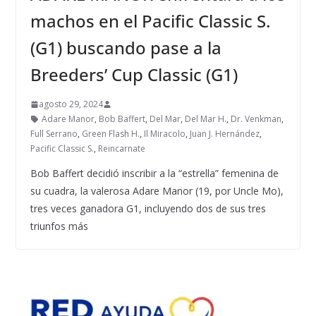
machos en el Pacific Classic S.
(G1) buscando pase a la
Breeders’ Cup Classic (G1)
agosto 29, 2024
Adare Manor
,
Bob Baffert
,
Del Mar
,
Del Mar H.
,
Dr. Venkman
,
Full Serrano
,
Green Flash H.
,
Il Miracolo
,
Juan J. Hernández
,
Pacific Classic S.
,
Reincarnate
Bob Baffert decidió inscribir a la “estrella” femenina de
su cuadra, la valerosa Adare Manor (19, por Uncle Mo),
tres veces ganadora G1, incluyendo dos de sus tres
triunfos más