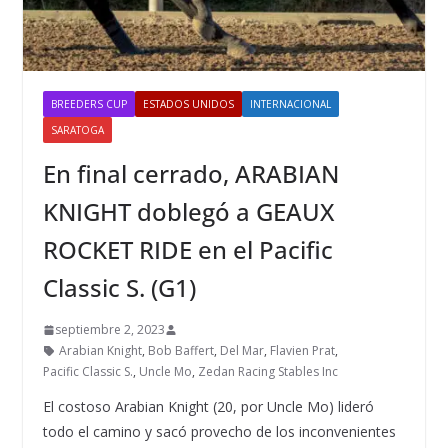
BREEDERS CUP
ESTADOS UNIDOS
INTERNACIONAL
SARATOGA
En final cerrado, ARABIAN
KNIGHT doblegó a GEAUX
ROCKET RIDE en el Pacific
Classic S. (G1)
septiembre 2, 2023
Arabian Knight
,
Bob Baffert
,
Del Mar
,
Flavien Prat
,
Pacific Classic S.
,
Uncle Mo
,
Zedan Racing Stables Inc
El costoso Arabian Knight (20, por Uncle Mo) lideró
todo el camino y sacó provecho de los inconvenientes