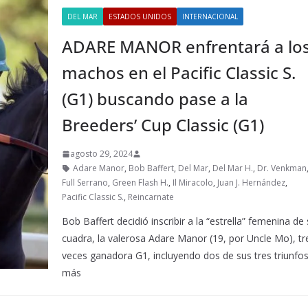
DEL MAR
ESTADOS UNIDOS
INTERNACIONAL
ADARE MANOR enfrentará a lo
machos en el Pacific Classic S.
(G1) buscando pase a la
Breeders’ Cup Classic (G1)
agosto 29, 2024
Adare Manor
,
Bob Baffert
,
Del Mar
,
Del Mar H.
,
Dr. Venkman
Full Serrano
,
Green Flash H.
,
Il Miracolo
,
Juan J. Hernández
,
Pacific Classic S.
,
Reincarnate
Bob Baffert decidió inscribir a la “estrella” femenina de
cuadra, la valerosa Adare Manor (19, por Uncle Mo), tr
veces ganadora G1, incluyendo dos de sus tres triunfo
más