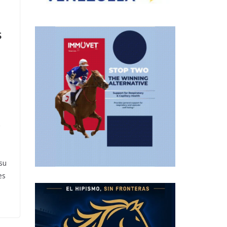
s
,
 su
es
s