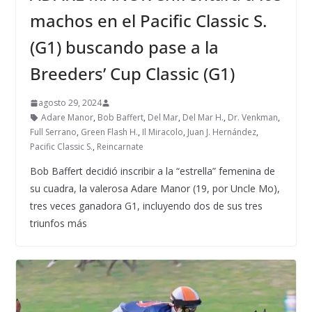
machos en el Pacific Classic S.
(G1) buscando pase a la
Breeders’ Cup Classic (G1)
agosto 29, 2024
Adare Manor
,
Bob Baffert
,
Del Mar
,
Del Mar H.
,
Dr. Venkman
,
Full Serrano
,
Green Flash H.
,
Il Miracolo
,
Juan J. Hernández
,
Pacific Classic S.
,
Reincarnate
Bob Baffert decidió inscribir a la “estrella” femenina de
su cuadra, la valerosa Adare Manor (19, por Uncle Mo),
tres veces ganadora G1, incluyendo dos de sus tres
triunfos más