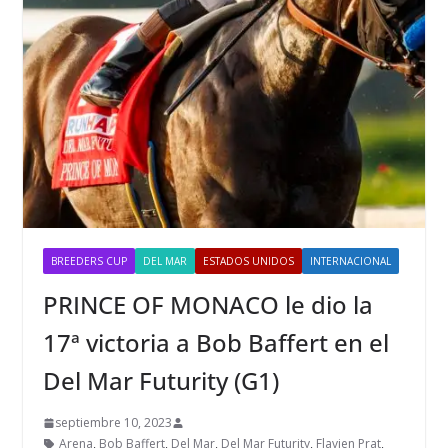
BREEDERS CUP
DEL MAR
ESTADOS UNIDOS
INTERNACIONAL
PRINCE OF MONACO le dio la
17ª victoria a Bob Baffert en el
Del Mar Futurity (G1)
septiembre 10, 2023
Arena
,
Bob Baffert
,
Del Mar
,
Del Mar Futurity
,
Flavien Prat
,