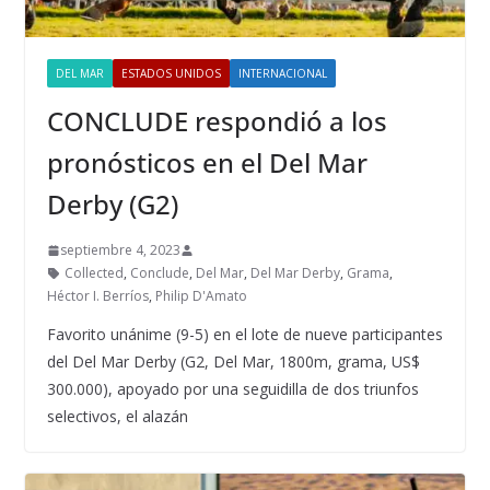
DEL MAR
ESTADOS UNIDOS
INTERNACIONAL
CONCLUDE respondió a los
pronósticos en el Del Mar
Derby (G2)
septiembre 4, 2023
Collected
,
Conclude
,
Del Mar
,
Del Mar Derby
,
Grama
,
Héctor I. Berríos
,
Philip D'Amato
Favorito unánime (9-5) en el lote de nueve participantes
del Del Mar Derby (G2, Del Mar, 1800m, grama, US$
300.000), apoyado por una seguidilla de dos triunfos
selectivos, el alazán