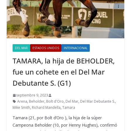
DEL MAR
ESTADOS UNIDOS
INTERNACIONAL
TAMARA, la hija de BEHOLDER,
fue un cohete en el Del Mar
Debutante S. (G1)
septiembre 9, 2023
Arena
,
Beholder
,
Bolt d'Oro
,
Del Mar
,
Del Mar Debutante S.
,
Mike Smith
,
Richard Mandella
,
Tamara
Tamara (21, por Bolt d’Oro ), la hija de la súper
Campeona Beholder (10, por Henny Hughes), confirmó