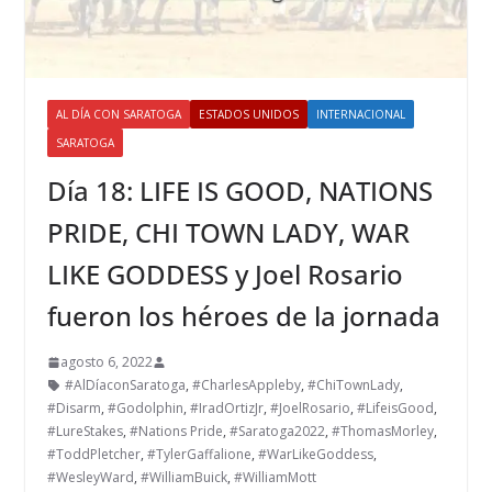
AL DÍA CON SARATOGA
ESTADOS UNIDOS
INTERNACIONAL
SARATOGA
Día 18: LIFE IS GOOD, NATIONS
PRIDE, CHI TOWN LADY, WAR
LIKE GODDESS y Joel Rosario
fueron los héroes de la jornada
agosto 6, 2022
#AlDíaconSaratoga
,
#CharlesAppleby
,
#ChiTownLady
,
#Disarm
,
#Godolphin
,
#IradOrtizJr
,
#JoelRosario
,
#LifeisGood
,
#LureStakes
,
#Nations Pride
,
#Saratoga2022
,
#ThomasMorley
,
#ToddPletcher
,
#TylerGaffalione
,
#WarLikeGoddess
,
#WesleyWard
,
#WilliamBuick
,
#WilliamMott