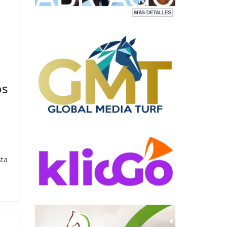
os
sta