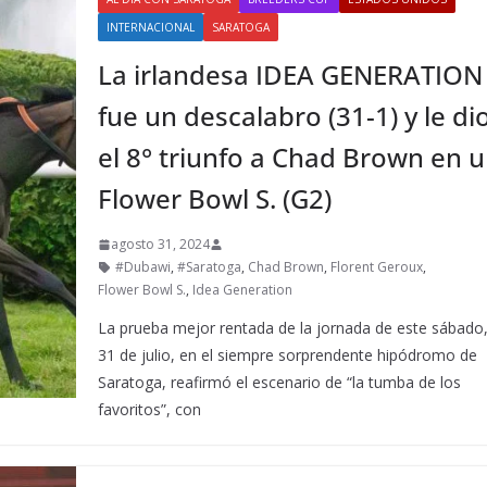
INTERNACIONAL
SARATOGA
La irlandesa IDEA GENERATION
fue un descalabro (31-1) y le di
el 8° triunfo a Chad Brown en 
Flower Bowl S. (G2)
agosto 31, 2024
#Dubawi
,
#Saratoga
,
Chad Brown
,
Florent Geroux
,
Flower Bowl S.
,
Idea Generation
La prueba mejor rentada de la jornada de este sábado
31 de julio, en el siempre sorprendente hipódromo de
Saratoga, reafirmó el escenario de “la tumba de los
favoritos”, con