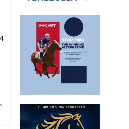
24
s,