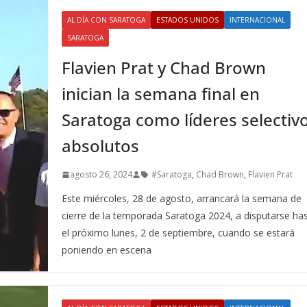
AL DÍA CON SARATOGA
ESTADOS UNIDOS
INTERNACIONAL
SARATOGA
Flavien Prat y Chad Brown
inician la semana final en
Saratoga como líderes selectiv
absolutos
agosto 26, 2024
#Saratoga
,
Chad Brown
,
Flavien Prat
Este miércoles, 28 de agosto, arrancará la semana de
cierre de la temporada Saratoga 2024, a disputarse ha
el próximo lunes, 2 de septiembre, cuando se estará
poniendo en escena