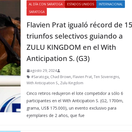
AL DÍA CON SARATOGA
ESTADOS UNIDOS
INTERNACIONAL
SARATOGA
Flavien Prat igualó récord de 1
triunfos selectivos guiando a
ZULU KINGDOM en el With
Anticipation S. (G3)
agosto 29, 2024
#Saratoga
,
Chad Brown
,
Flavien Prat
,
Ten Sovereigns
,
With Anticipation S.
,
Zulu Kingdom
Cinco retiros redujeron el lote competidor a sólo 6
participantes en el With Anticipation S. (G2, 1700m,
grama, US$ 175.000), un evento exclusivo para
ejemplares de 2 años, que fue