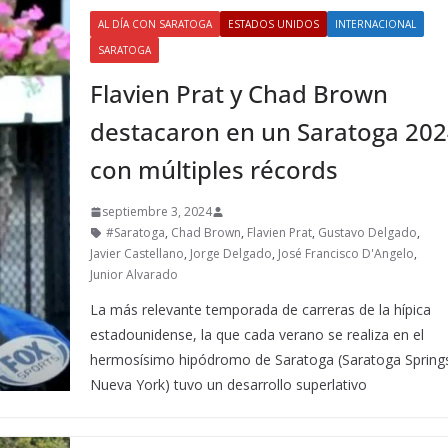
AL DÍA CON SARATOGA
ESTADOS UNIDOS
INTERNACIONAL
SARATOGA
Flavien Prat y Chad Brown
destacaron en un Saratoga 20
con múltiples récords
septiembre 3, 2024
#Saratoga
,
Chad Brown
,
Flavien Prat
,
Gustavo Delgado
,
Javier Castellano
,
Jorge Delgado
,
José Francisco D'Angelo
,
Junior Alvarado
La más relevante temporada de carreras de la hípica
estadounidense, la que cada verano se realiza en el
hermosísimo hipódromo de Saratoga (Saratoga Spring
Nueva York) tuvo un desarrollo superlativo