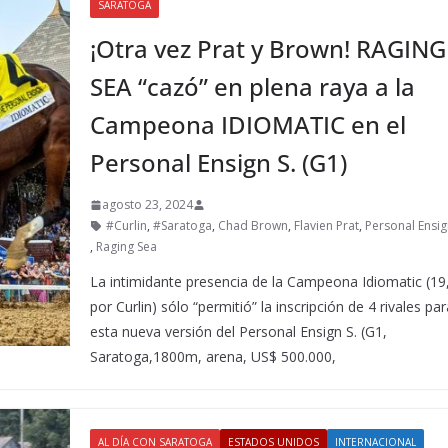
SARATOGA
¡Otra vez Prat y Brown! RAGING
SEA “cazó” en plena raya a la
Campeona IDIOMATIC en el
Personal Ensign S. (G1)
agosto 23, 2024
#Curlin
,
#Saratoga
,
Chad Brown
,
Flavien Prat
,
Personal Ensig
,
Raging Sea
La intimidante presencia de la Campeona Idiomatic (19
por Curlin) sólo “permitió” la inscripción de 4 rivales pa
esta nueva versión del Personal Ensign S. (G1,
Saratoga,1800m, arena, US$ 500.000,
AL DÍA CON SARATOGA
ESTADOS UNIDOS
INTERNACIONAL