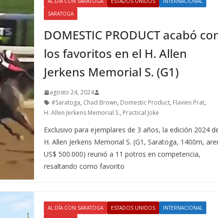
AL DÍA CON SARATOGA
ESTADOS UNIDOS
INTERNACIONAL
SARATOGA
DOMESTIC PRODUCT acabó co
los favoritos en el H. Allen
Jerkens Memorial S. (G1)
agosto 24, 2024
#Saratoga
,
Chad Brown
,
Domestic Product
,
Flavien Prat
,
H. Allen Jerkens Memorial S.
,
Practical Joke
Exclusivo para ejemplares de 3 años, la edición 2024 de
H. Allen Jerkens Memorial S. (G1, Saratoga, 1400m, are
US$ 500.000) reunió a 11 potros en competencia,
resaltando como favorito
AL DÍA CON SARATOGA
ESTADOS UNIDOS
INTERNACIONAL