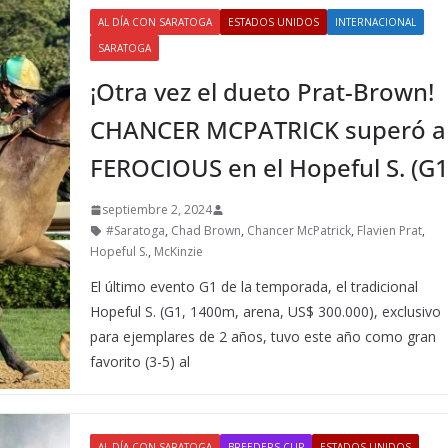
AL DÍA CON SARATOGA
ESTADOS UNIDOS
INTERNACIONAL
SARATOGA
¡Otra vez el dueto Prat-Brown!
CHANCER MCPATRICK superó a
FEROCIOUS en el Hopeful S. (G1
septiembre 2, 2024
#Saratoga
,
Chad Brown
,
Chancer McPatrick
,
Flavien Prat
,
Hopeful S.
,
McKinzie
El último evento G1 de la temporada, el tradicional
Hopeful S. (G1, 1400m, arena, US$ 300.000), exclusivo
para ejemplares de 2 años, tuvo este año como gran
favorito (3-5) al
AL DÍA CON SARATOGA
BREEDERS CUP
ESTADOS UNIDOS