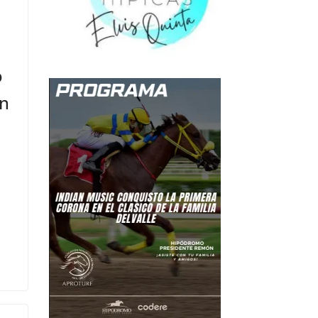
o
un
,