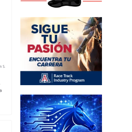
n S.
,
ra