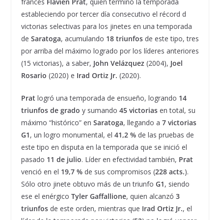
francés
Flavien Prat
, quien terminó la temporada
estableciendo por tercer día consecutivo el récord d
victorias selectivas para los jinetes en una temporada
de
Saratoga
, acumulando
18 triunfos
de este tipo, tres
por arriba del máximo logrado por los líderes anteriores
(15 victorias), a saber,
John Velázquez
(2004),
Joel
Rosario
(2020) e
Irad Ortiz Jr.
(2020).
Prat
logró una temporada de ensueño, logrando
14
triunfos de grado
y sumando
45 victorias
en total, su
máximo “histórico” en
Saratoga
, llegando a
7 victorias
G1
, un logro monumental, el
41,2 %
de las pruebas de
este tipo en disputa en la temporada que se inició el
pasado
11 de julio
. Líder en efectividad también,
Prat
venció en el
19,7 %
de sus compromisos (
228 acts.
).
Sólo otro jinete obtuvo más de un triunfo
G1
, siendo
ese el enérgico
Tyler Gaffallione
, quien alcanzó
3
triunfos
de este orden, mientras que
Irad Ortiz Jr.
, el