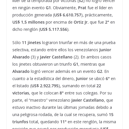
líder de la temporada por victorias (
52
) no logró vencer
en ningún evento
G1
. Obviamente,
Prat
fue el líder en
producción generada (
US$ 6.610.757
), prácticamente,
US$ 1,5 millones
por encima de
Ortiz Jr.
que fue
2°
en
dicho renglón (
US$ 5.117.556
).
Sólo
11 jinetes
lograron triunfar en más de una prueba
selectiva, estando entre ellos los venezolanos
Junior
Alvarado
(3) y
Javier Castellano
(2). En ambos casos
los jinetes obtuvieron un triunfo
G1
, mientras que
Alvarado
logró vencer además en un evento
G2
. En
cuanto a la estadística del dinero,
Junior
se ubicó
6°
en
el listado (
US$ 2.922.795
), sumando en total
22
victorias
, que le colocan
8°
entre sus colegas. Por su
parte, el “maestro” venezolano
Javier Castellano
, que
estuvo inactivo durante las últimas jornadas debido a
una peligrosa rodada, de la cual se recupera, sumó
15
triunfos
total, quedando
11°
en este renglón, la misma
posición que ocupó por producción monetaria (
US$