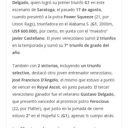
Delgado
, quien logró su primer triunfo
G1
en este
escenario de
Saratoga
, el pasado
17 de agosto
,
cuando presentó a la potra
Power Squeeze
(21, por
Union Rags), triunfadora en el Alabama S. (
G1
, 2000m,
US$ 600.000
), por cierto, en yunta con el “maestro”
Javier Castellano
. El joven venezolano sumó
2 triunfos
en la temporada y sumó su
7° triunfo de grado del
año
.
También con
2 victorias
, incluyendo
un triunfo
selectivo
, destacó otro joven entrenador venezolano,
José Francisco D’Angelo
, el mismo que estuvo a punto
de vencer en
Royal Ascot
, en junio pasado. El tercer
venezolano ganador fue el veterano
Gustavo Delgado
,
que presentó vancedor al promisor potro
Ferocious
(22, por Flatter), que justo en la jornada de cierre
estuvo
2°
en el Hopeful S. (
G1
), apenas ½ cuerpo atrás.