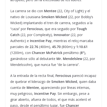
La carrera se dio con
Mentee
(22, City of Light) y el
nativo de Louisiana
Smoken Wicked
(22, por Bobby’s
Wicked) implantando el tren de carrera, seguidos a la
“caza” por
Ferocious
, que era seguido por
Tough
Catch
(22, por Complexity),
Innovator
(22, por
Authentic) e
Incentive Pay
, mientras el reloj marcaba
parciales de
22.76
(400m),
45.70
(800m) y
1:10.61
(1200m), con
Chancer McPatrick
penúltimo (
8°
),
ganándose sólo al debutante
Mr. Mendelslew
(22, por
Mendelssohn), que nunca fue “de la carrera”.
A la entrada de la recta final,
Ferocious
pareció incapaz
de quebrar el liderazgo de
Smoken Wicked
, quien daba
cuenta de
Mentee
, apareciendo por líneas internas,
muy peligroso,
Incentive Pay
. Sin embargo, pese a
girar abierto, afuera de todos, el que más aceleró el
paso, desde el penúltimo lugar, fue
Chancer