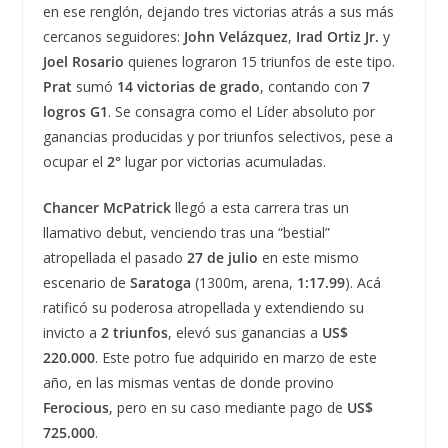
en ese renglón, dejando tres victorias atrás a sus más
cercanos seguidores:
John
Velázquez
,
Irad Ortiz Jr.
y
Joel Rosario
quienes lograron 15 triunfos de este tipo.
Prat
sumó
14 victorias de grado
, contando con
7
logros G1
. Se consagra como el Líder absoluto por
ganancias producidas y por triunfos selectivos, pese a
ocupar el
2°
lugar por victorias acumuladas.
Chancer McPatrick
llegó a esta carrera tras un
llamativo debut, venciendo tras una “bestial”
atropellada el pasado
27 de julio
en este mismo
escenario de
Saratoga
(1300m, arena,
1:17.99
). Acá
ratificó su poderosa atropellada y extendiendo su
invicto a
2 triunfos
, elevó sus ganancias a
US$
220.000
. Este potro fue adquirido en marzo de este
año, en las mismas ventas de donde provino
Ferocious
, pero en su caso mediante pago de
US$
725.000
.