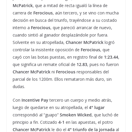
McPatrick
, que a mitad de recta igualó la línea de
carrera de
Ferocious
, aún tercero, y se vino con mucha
decisión en busca del triunfo, trayéndose a su costado
interno a
Ferocious
, que pareció arrancar de nuevo,
cuando sintió al ganador desplazándole por fuera.
Solvente en su atropellada,
Chancer McPatrick
logró
controlar la insistente oposición de
Ferocious
, que
cayó con las botas puestas, en registro final de
1:23.44
,
que significa un remate oficial de
12.83
, pues no fueron
Chancer McPatrick
ni
Ferocious
responsables del
parcial de los 1200m. Ellos remataron más duro, sin
dudas.
Con
Incentive Pay
tercero un cuerpo y medio atrás,
luego de quedarse en su atropellada, el
4° lugar
correspondió al “guapo”
Smoken Wicked
, que luchó de
principio a fin. Cotizado
4-1
en las apuestas, el potro
Chancer McPatrick
le dio el
4° triunfo de la jornada
al