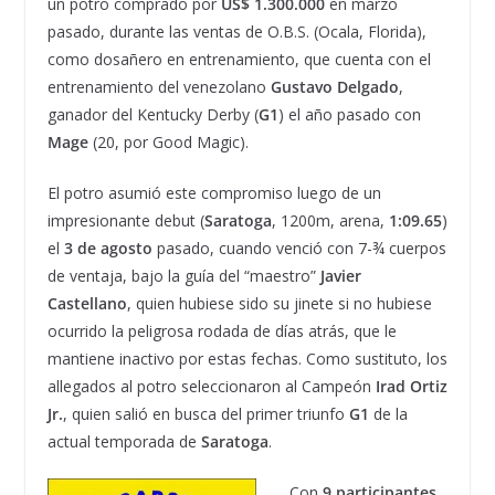
un potro comprado por
US$ 1.300.000
en marzo
pasado, durante las ventas de O.B.S. (Ocala, Florida),
como dosañero en entrenamiento, que cuenta con el
entrenamiento del venezolano
Gustavo Delgado
,
ganador del Kentucky Derby (
G1
) el año pasado con
Mage
(20, por Good Magic).
El potro asumió este compromiso luego de un
impresionante debut (
Saratoga
, 1200m, arena,
1:09.65
)
el
3 de agosto
pasado, cuando venció con 7-¾ cuerpos
de ventaja, bajo la guía del “maestro”
Javier
Castellano
, quien hubiese sido su jinete si no hubiese
ocurrido la peligrosa rodada de días atrás, que le
mantiene inactivo por estas fechas. Como sustituto, los
allegados al potro seleccionaron al Campeón
Irad Ortiz
Jr.
, quien salió en busca del primer triunfo
G1
de la
actual temporada de
Saratoga
.
Con
9 participantes