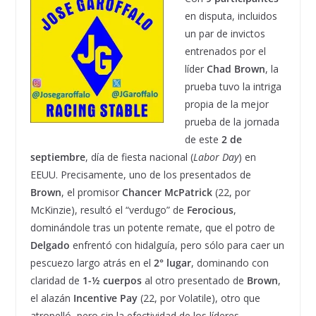
en disputa, incluidos
un par de invictos
entrenados por el
líder
Chad Brown
, la
prueba tuvo la intriga
propia de la mejor
prueba de la jornada
de este
2 de
septiembre
, día de fiesta nacional (
Labor Day
) en
EEUU. Precisamente, uno de los presentados de
Brown
, el promisor
Chancer McPatrick
(22, por
McKinzie), resultó el “verdugo” de
Ferocious
,
dominándole tras un potente remate, que el potro de
Delgado
enfrentó con hidalguía, pero sólo para caer un
pescuezo largo atrás en el
2° lugar
, dominando con
claridad de
1-½ cuerpos
al otro presentado de
Brown
,
el alazán
Incentive Pay
(22, por Volatile), otro que
atropelló, pero sin la efectividad de los líderes.