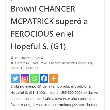
Brown! CHANCER
MCPATRICK superó a
FEROCIOUS en el
Hopeful S. (G1)
septiembre 2, 2024
#Saratoga
,
Chad Brown
,
Chancer McPatrick
,
Flavien Prat
,
Hopeful S.
,
McKinzie
El último evento
G1
de la temporada, el tradicional
Hopeful S.
(
G1
, 1400m, arena,
US$ 300.000
), exclusivo
para ejemplares de 2 años, tuvo este año como gran
favorito (
3-5
) al valiosísimo
Ferocious
(22, por Flatter),