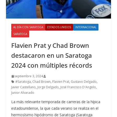
AL DÍA CON SARATOGA
ESTADOS UNIDOS
INTERNACIONAL
SARATOGA
Flavien Prat y Chad Brown
destacaron en un Saratoga
2024 con múltiples récords
septiembre 3, 2024
#Saratoga
,
Chad Brown
,
Flavien Prat
,
Gustavo Delgado
,
Javier Castellano
,
Jorge Delgado
,
José Francisco D'Angelo
,
Junior Alvarado
La más relevante temporada de carreras de la hípica
estadounidense, la que cada verano se realiza en el
hermosísimo hipódromo de Saratoga (Saratoga