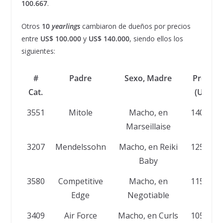
100.667
.
Otros
10
yearlings
cambiaron de dueños por precios
entre
US$ 100.000
y
US$ 140.000
, siendo ellos los
siguientes:
#
Padre
Sexo, Madre
Precio
Cat.
(US$)
3551
Mitole
Macho, en
140.000
Marseillaise
3207
Mendelssohn
Macho, en Reiki
125.000
Baby
3580
Competitive
Macho, en
115.000
Edge
Negotiable
3409
Air Force
Macho, en Curls
105.000