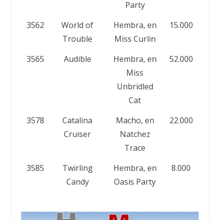
Party
3562
World of
Hembra, en
15.000
R
Trouble
Miss Curlin
Mi
3565
Audible
Hembra, en
52.000
N
Miss
E
Unbridled
Cat
3578
Catalina
Macho, en
22.000
L
Cruiser
Natchez
M
Trace
3585
Twirling
Hembra, en
8.000
N
Candy
Oasis Party
E