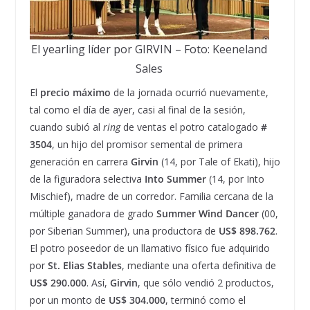
El yearling líder por GIRVIN – Foto: Keeneland
Sales
El
precio máximo
de la jornada ocurrió nuevamente,
tal como el día de ayer, casi al final de la sesión,
cuando subió al
ring
de ventas el potro catalogado
#
3504
, un hijo del promisor semental de primera
generación en carrera
Girvin
(14, por Tale of Ekati), hijo
de la figuradora selectiva
Into Summer
(14, por Into
Mischief), madre de un corredor. Familia cercana de la
múltiple ganadora de grado
Summer Wind Dancer
(00,
por Siberian Summer), una productora de
US$ 898.762
.
El potro poseedor de un llamativo físico fue adquirido
por
St. Elias Stables
, mediante una oferta definitiva de
US$ 290.000
. Así,
Girvin
, que sólo vendió 2 productos,
por un monto de
US$ 304.000
, terminó como el