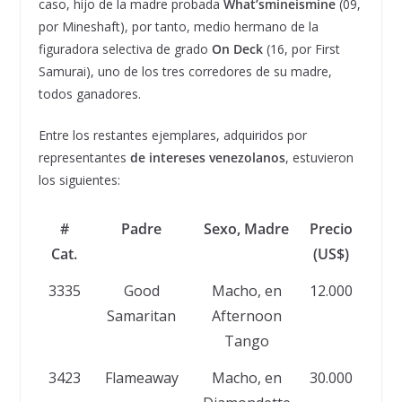
caso, hijo de la madre probada
What’smineismine
(09,
por Mineshaft), por tanto, medio hermano de la
figuradora selectiva de grado
On Deck
(16, por First
Samurai), uno de los tres corredores de su madre,
todos ganadores.
Entre los restantes ejemplares, adquiridos por
representantes
de intereses venezolanos
, estuvieron
los siguientes:
#
Padre
Sexo, Madre
Precio
Com
Cat.
(US$)
3335
Good
Macho, en
12.000
N
Samaritan
Afternoon
E
Tango
3423
Flameaway
Macho, en
30.000
G