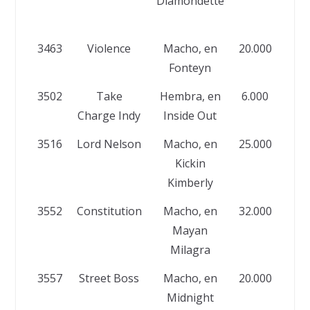
Diamondette
R
S
3463
Violence
Macho, en
20.000
An
Fonteyn
Ad
3502
Take
Hembra, en
6.000
Charge Indy
Inside Out
C
3516
Lord Nelson
Macho, en
25.000
C
Kickin
P
Kimberly
3552
Constitution
Macho, en
32.000
G
Mayan
R
Milagra
S
3557
Street Boss
Macho, en
20.000
GGS
Midnight
R