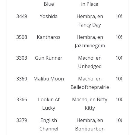
Blue
in Place
3449
Yoshida
Hembra, en
105.000
Fancy Day
3508
Kantharos
Hembra, en
105.000
Jazzminegem
3303
Gun Runner
Macho, en
100.000
Unhedged
3360
Malibu Moon
Macho, en
100.000
Belleoftheprairie
3366
Lookin At
Macho, en Bitty
100.000
Lucky
Kitty
3379
English
Hembra, en
100.000
Channel
Bonbourbon