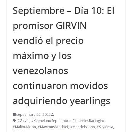
Septiembre – Día 10: El
promisor GIRVIN
vendió el precio
máximo y los
venezolanos
continuaron movidos
adquiriendo yearlings
septiembre 22, 2022
#Girvin
,
#KeenelandSeptiembre
,
#LaurelesRacingInc
,
#MalibuMoon
,
#MaximusMischief
,
#Mendelssohn
,
#SkyMesa
,