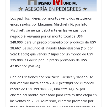
Los padrillos líderes por montos vendidos estuvieron
encabezados por
Maximus Mischief
(16, por Into
Mischief), semental debutante en las ventas, que
negoció
9
yearlings
por un monto total de
US$
348.000
, para un precio promedio por producto de
US$
38.667
. Le secundó el linajudo
Mendelssohn
(15, por
Scat Daddy) que vendió
7 hijos
por un monto de
US$
335.000
, es decir, por un precio promedio de
US$
47.857
por
yearling
.
Con dos sesiones por realizarse, viernes y sábado, se
han vendido hasta ahora
2.488
yearlings
por el monto
récord de
US$ 399.940.000
, una cifra
14,6 %
por
encima del monto alcanzado para esta misma etapa en
las ventas de 2021. Asimismo, el precio promedio por
producto, hasta ahora, en las 10 primeras sesiones, es