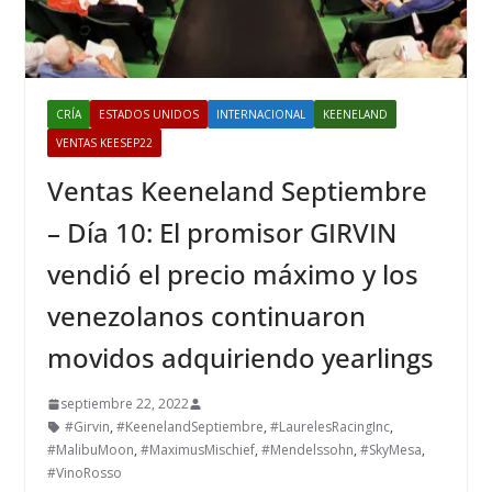
CRÍA
ESTADOS UNIDOS
INTERNACIONAL
KEENELAND
VENTAS KEESEP22
Ventas Keeneland Septiembre
– Día 10: El promisor GIRVIN
vendió el precio máximo y los
venezolanos continuaron
movidos adquiriendo yearlings
septiembre 22, 2022
#Girvin
,
#KeenelandSeptiembre
,
#LaurelesRacingInc
,
#MalibuMoon
,
#MaximusMischief
,
#Mendelssohn
,
#SkyMesa
,
#VinoRosso