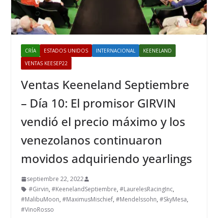
CRÍA
ESTADOS UNIDOS
INTERNACIONAL
KEENELAND
VENTAS KEESEP22
Ventas Keeneland Septiembre
– Día 10: El promisor GIRVIN
vendió el precio máximo y los
venezolanos continuaron
movidos adquiriendo yearlings
septiembre 22, 2022
#Girvin
,
#KeenelandSeptiembre
,
#LaurelesRacingInc
,
#MalibuMoon
,
#MaximusMischief
,
#Mendelssohn
,
#SkyMesa
,
#VinoRosso