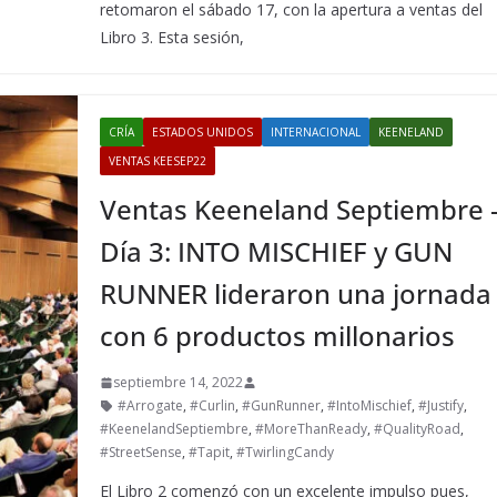
retomaron el sábado 17, con la apertura a ventas del
Libro 3. Esta sesión,
CRÍA
ESTADOS UNIDOS
INTERNACIONAL
KEENELAND
VENTAS KEESEP22
Ventas Keeneland Septiembre 
Día 3: INTO MISCHIEF y GUN
RUNNER lideraron una jornada
con 6 productos millonarios
septiembre 14, 2022
#Arrogate
,
#Curlin
,
#GunRunner
,
#IntoMischief
,
#Justify
,
#KeenelandSeptiembre
,
#MoreThanReady
,
#QualityRoad
,
#StreetSense
,
#Tapit
,
#TwirlingCandy
El Libro 2 comenzó con un excelente impulso pues,