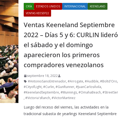
CRÍA
ESTADOS UNIDOS
INTERNACIONAL
KEENELAND
VENTAS KEESEP22
Ventas Keeneland Septiembre
2022 – Días 5 y 6: CURLIN lider
el sábado y el domingo
aparecieron los primeros
compradores venezolanos
septiembre 18, 2022
#AntonioSanoEntrenador
,
#Arrogate
,
#Audible
,
#Boltd'Oro
#CityofLight
,
#Curlin
,
#GunRunner
,
#JuanCarlosÁvila
,
#KeenelandSeptiembre
,
#Munnings
,
#OmahaBeach
,
#StreetSe
,
#Victoria'sRanch
,
#VictorMartinez
Luego del receso del viernes, las actividades en la
tradicional subasta de yearlings Keeneland Septiembre