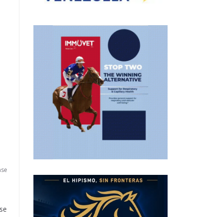
ó
,
nse
 se