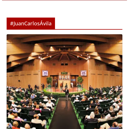
#JuanCarlosÁvila