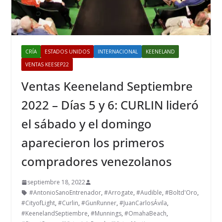
CRÍA
ESTADOS UNIDOS
INTERNACIONAL
KEENELAND
VENTAS KEESEP22
Ventas Keeneland Septiembre
2022 – Días 5 y 6: CURLIN lideró
el sábado y el domingo
aparecieron los primeros
compradores venezolanos
septiembre 18, 2022
#AntonioSanoEntrenador
,
#Arrogate
,
#Audible
,
#Boltd'Oro
,
#CityofLight
,
#Curlin
,
#GunRunner
,
#JuanCarlosÁvila
,
#KeenelandSeptiembre
,
#Munnings
,
#OmahaBeach
,