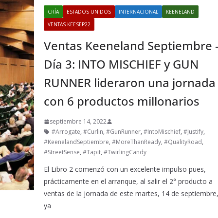
CRÍA
ESTADOS UNIDOS
INTERNACIONAL
KEENELAND
VENTAS KEESEP22
Ventas Keeneland Septiembre 
Día 3: INTO MISCHIEF y GUN
RUNNER lideraron una jornada
con 6 productos millonarios
septiembre 14, 2022
#Arrogate
,
#Curlin
,
#GunRunner
,
#IntoMischief
,
#Justify
,
#KeenelandSeptiembre
,
#MoreThanReady
,
#QualityRoad
,
#StreetSense
,
#Tapit
,
#TwirlingCandy
El Libro 2 comenzó con un excelente impulso pues,
prácticamente en el arranque, al salir el 2° producto a
ventas de la jornada de este martes, 14 de septiembre
ya