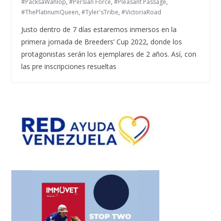
#PacksaWahlop
,
#Persian Force
,
#Pleasant Passage
,
#ThePlatinumQueen
,
#Tyler'sTribe
,
#VictoriaRoad
Justo dentro de 7 días estaremos inmersos en la
primera jornada de Breeders’ Cup 2022, donde los
protagonistas serán los ejemplares de 2 años. Así, con
las pre inscripciones resueltas