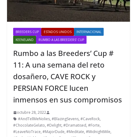
BREEDERS CUP
ESTADOS UNIDOS
INTERNACIONAL
KEENELAND
RUMBO A LAS BREEDERS’ CUP
Rumbo a las Breeders’ Cup #
11: A una semana del reto
dosañero, CAVE ROCK y
PERSIAN FORCE lucen
inmensos en sus compromisos
octubre 28, 2022
#AndTellMeNolies
,
#BlazingSevens
,
#CaveRock
,
#ChocolateGelato
,
#Delight
,
#Dramatised
,
#Forte
,
#LeaveNoTrace
,
#MajorDude
,
#Meditate
,
#MidnightMile
,