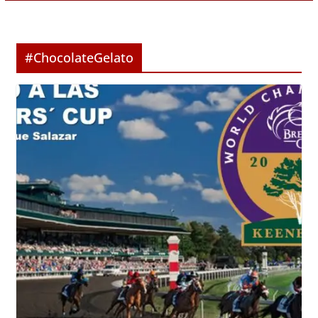
#ChocolateGelato