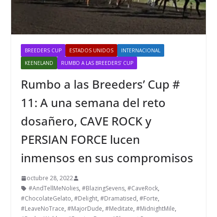
BREEDERS CUP
ESTADOS UNIDOS
INTERNACIONAL
KEENELAND
RUMBO A LAS BREEDERS’ CUP
Rumbo a las Breeders’ Cup #
11: A una semana del reto
dosañero, CAVE ROCK y
PERSIAN FORCE lucen
inmensos en sus compromisos
octubre 28, 2022
#AndTellMeNolies
,
#BlazingSevens
,
#CaveRock
,
#ChocolateGelato
,
#Delight
,
#Dramatised
,
#Forte
,
#LeaveNoTrace
,
#MajorDude
,
#Meditate
,
#MidnightMile
,