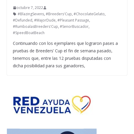
octubre 7, 2022
#BlazingSevens
,
#Breeders'Cup
,
#ChocolateGelato
,
#Defunded
,
#MajorDude
,
#Pleasant Passage
,
#RumboalasBreeders'Cup
,
#SenorBuscador
,
#SpeedBoatBeach
Continuando con los ejemplares que lograron pases a
pruebas de Breeders’ Cup el fin de semana pasado,
tenemos que, entre las 12 pruebas disputadas con
dicha posibilidad para sus ganadores,