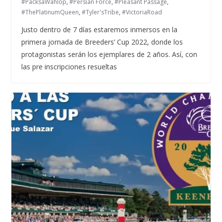
#PacksaWahlop
,
#Persian Force
,
#Pleasant Passage
,
#ThePlatinumQueen
,
#Tyler'sTribe
,
#VictoriaRoad
Justo dentro de 7 días estaremos inmersos en la
primera jornada de Breeders’ Cup 2022, donde los
protagonistas serán los ejemplares de 2 años. Así, con
las pre inscripciones resueltas