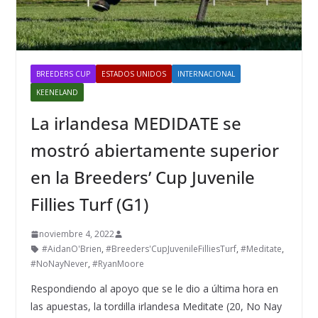
BREEDERS CUP
ESTADOS UNIDOS
INTERNACIONAL
KEENELAND
La irlandesa MEDIDATE se
mostró abiertamente superior
en la Breeders’ Cup Juvenile
Fillies Turf (G1)
noviembre 4, 2022
#AidanO'Brien
,
#Breeders'CupJuvenileFilliesTurf
,
#Meditate
,
#NoNayNever
,
#RyanMoore
Respondiendo al apoyo que se le dio a última hora en
las apuestas, la tordilla irlandesa Meditate (20, No Nay