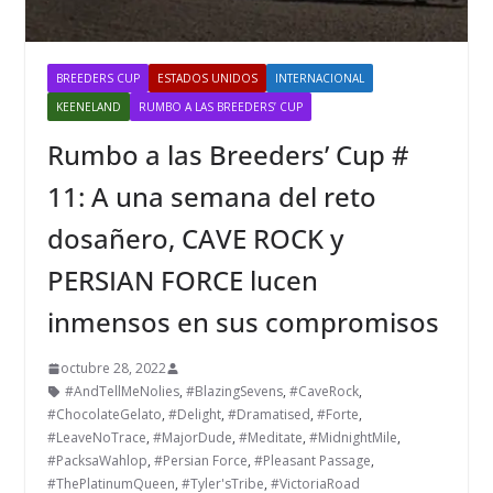
BREEDERS CUP
ESTADOS UNIDOS
INTERNACIONAL
KEENELAND
RUMBO A LAS BREEDERS’ CUP
Rumbo a las Breeders’ Cup #
11: A una semana del reto
dosañero, CAVE ROCK y
PERSIAN FORCE lucen
inmensos en sus compromisos
octubre 28, 2022
#AndTellMeNolies
,
#BlazingSevens
,
#CaveRock
,
#ChocolateGelato
,
#Delight
,
#Dramatised
,
#Forte
,
#LeaveNoTrace
,
#MajorDude
,
#Meditate
,
#MidnightMile
,
#PacksaWahlop
,
#Persian Force
,
#Pleasant Passage
,
#ThePlatinumQueen
,
#Tyler'sTribe
,
#VictoriaRoad