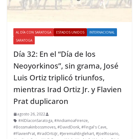
AL DÍA CON SARATOGA
ESTADOS UNIDOS
INTERNACIONAL
SARATOGA
Día 32: En el “Día de los
Neoyorkinos”, sin grama, José
Luis Ortiz triplicó triunfos,
mientras Irad Ortiz Jr. y Flavien
Prat duplicaron
agosto 26, 2022
#AlDíaconSaratoga
,
#AndiamoaFirenze
,
#Bossmakinbossmoves
,
#DavidDonk
,
#Fingal's Cave
,
#FlavienPrat
,
#IradOrtizJr
,
#JeremiahEnglehart
,
#JoelRosario
,