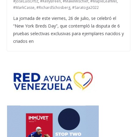
#JoséLuisOrtiz
,
#KellyBreen
,
#MakeMischief
,
#MapleLeafMel
,
#MarkCasse
,
#RichardSchosberg
,
#Saratoga2022
La jornada de este viernes, 26 de julio, se celebró el
“New York Breds Day”, que contempló la disputa de 6
pruebas selectivas exclusivas para ejemplares nacidos y
criados en