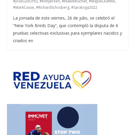
#JoséLuisOrtiz
,
#KellyBreen
,
#MakeMischief
,
#MapleLeafMel
,
#MarkCasse
,
#RichardSchosberg
,
#Saratoga2022
La jornada de este viernes, 26 de julio, se celebró el
“New York Breds Day”, que contempló la disputa de 6
pruebas selectivas exclusivas para ejemplares nacidos y
criados en