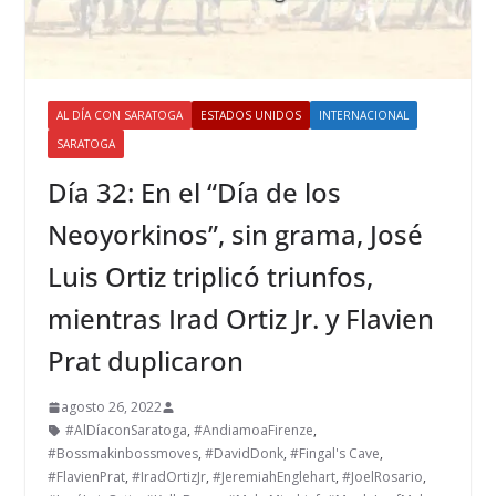
AL DÍA CON SARATOGA
ESTADOS UNIDOS
INTERNACIONAL
SARATOGA
Día 32: En el “Día de los
Neoyorkinos”, sin grama, José
Luis Ortiz triplicó triunfos,
mientras Irad Ortiz Jr. y Flavien
Prat duplicaron
agosto 26, 2022
#AlDíaconSaratoga
,
#AndiamoaFirenze
,
#Bossmakinbossmoves
,
#DavidDonk
,
#Fingal's Cave
,
#FlavienPrat
,
#IradOrtizJr
,
#JeremiahEnglehart
,
#JoelRosario
,