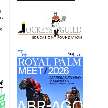
3
ped
00