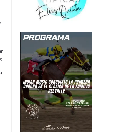
s
n
a
en
ng
de