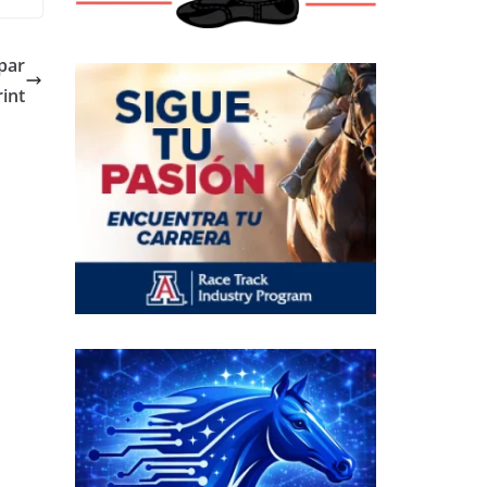
par
rint