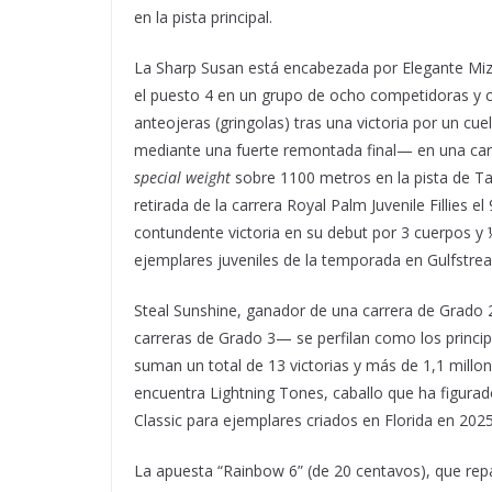
en la pista principal.
La Sharp Susan está encabezada por Elegante Miz,
el puesto 4 en un grupo de ocho competidoras y 
anteojeras (gringolas) tras una victoria por un cu
mediante una fuerte remontada final— en una car
special weight
sobre 1100 metros en la pista de Tap
retirada de la carrera Royal Palm Juvenile Fillies
contundente victoria en su debut por 3 cuerpos y ½
ejemplares juveniles de la temporada en Gulfstre
Steal Sunshine, ganador de una carrera de Grado
carreras de Grado 3— se perfilan como los princip
suman un total de 13 victorias y más de 1,1 millon
encuentra Lightning Tones, caballo que ha figura
Classic para ejemplares criados en Florida en 2025
La apuesta “Rainbow 6” (de 20 centavos), que repa