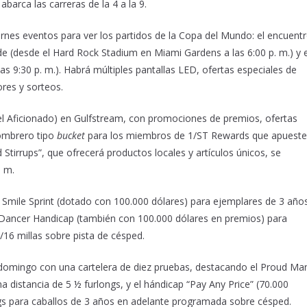
abarca las carreras de la 4 a la 9.
ernes eventos para ver los partidos de la Copa del Mundo: el encuent
e (desde el Hard Rock Stadium en Miami Gardens a las 6:00 p. m.) y e
s 9:30 p. m.). Habrá múltiples pantallas LED, ofertas especiales de
res y sorteos.
 del Aficionado) en Gulfstream, con promociones de premios, ofertas
sombrero tipo
bucket
para los miembros de 1/ST Rewards que apuest
Stirrups”, que ofrecerá productos locales y artículos únicos, se
. m.
el Smile Sprint (dotado con 100.000 dólares) para ejemplares de 3 año
r’s Dancer Handicap (también con 100.000 dólares en premios) para
16 millas sobre pista de césped.
 domingo con una cartelera de diez pruebas, destacando el Proud Ma
 distancia de 5 ½ furlongs, y el hándicap “Pay Any Price” (70.000
ngs para caballos de 3 años en adelante programada sobre césped.