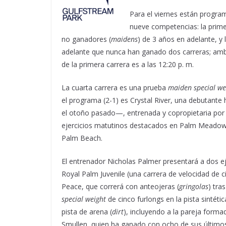
Para el viernes están progra
nueve competencias: la prime
no ganadores (
maidens
) de 3 años en adelante, y
adelante que nunca han ganado dos carreras; amba
de la primera carrera es a las 12:20 p. m.
La cuarta carrera es una prueba
maiden special we
el programa (2-1) es Crystal River, una debutante
el otoño pasado—, entrenada y copropietaria por Pa
ejercicios matutinos destacados en Palm Meadows
Palm Beach.
El entrenador Nicholas Palmer presentará a dos ej
Royal Palm Juvenile (una carrera de velocidad de 
Peace, que correrá con anteojeras (
gringolas
) tra
special weight
de cinco furlongs en la pista sintéti
pista de arena (
dirt
), incluyendo a la pareja forma
Smullen, quien ha ganado con ocho de sus últimos