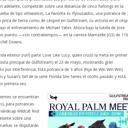
en adelante, competirán sobre una distancia de cinco furlongs en la
rueba de tipo
allowance
). La favorita es Ifyousaidso, una potranca de 
pista de tierra como de césped en Gulfstream; su victoria en el cés
bajo el entrenamiento de Michael Yates. Ahora bajo la tutela de Jose
imo puesto —con contratiempos— en la carrera Mamzelle (G3) de 11
rchill Downs.
da interior (
rail
) parte Love Like Lucy, quien cruzó la meta en primer
 pista principal de Gulfstream) el 23 de mayo, mostrando gran
o por interferencia. Esta potranca de 3 años (hija de Win Win Win)
n y Susan’s Girl de la serie Florida Sire Series el otoño pasado y está
or primera vez.
viernes se encuentran
s), para potrancas
 hándicap Wildcat Red
delante sobre una
pruebas se disputarán