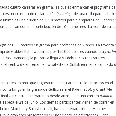
madas cuatro carreras en grama, las cuales enmarcan el programa de
ra es una carrera de reclamación (
claiming
) de una milla para caballo
 la última es una prueba de 1700 metros para ejemplares de 3 años e
s cuentan con una participación de 10 ejemplares. La hora de salid
ight
de1500 metros en grama para potrancas de 2 años. La favorita 
 hija de Golden Pal —adquirida por 150.000 dólares cuando era
yearli
trick Biancone; la potranca llega a su debut tras realizar tres
, el centro de entrenamiento satélite de Gulfstream en el condado 
emplares: Iolana, que regresa tras debutar contra los machos en el
cinco furlongs en la grama de Gulfstream el 9 de mayo), y Grant Me
s finalizar cuarta —rematando desde atrás— en una carrera
maiden
ca Tapeta el 21 de junio. Los demás participantes vienen de correr en
da por Mumbet y Straight to Jail, bajo la preparación de Heather
 25 ejemplares presentados (32 por ciento de efectividad). Ocho