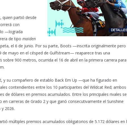
 quien partió desde
correrá con
ello —lograda
rera de tipo
maiden
eta, el 6 de junio. Por su parte, Boots —inscrita originalmente pero
 el 9 de mayo en el césped de Gulfstream— reaparece tras una
 sobre 900 metros, ocurrida el 16 de abril en la primera carrera para
am.
 2, y su compañero de establo Back Em Up —que ha figurado en
ales contendientes entre los 10 participantes del Wildcat Red; ambos
es de dólares en premios acumulados. Entre los principales rivales se
do en carreras de Grado 2 y que ganó consecutivamente el Sunshine
 y 2026.
rtió múltiples premios acumulados obligatorios de 5.172 dólares en 