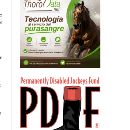
ro
l
en
s
n