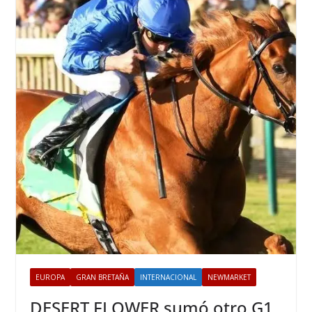
EUROPA
GRAN BRETAÑA
INTERNACIONAL
NEWMARKET
DESERT FLOWER sumó otro G1