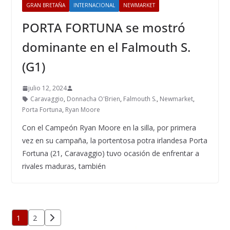
GRAN BRETAÑA
INTERNACIONAL
NEWMARKET
PORTA FORTUNA se mostró
dominante en el Falmouth S.
(G1)
julio 12, 2024
Caravaggio
,
Donnacha O'Brien
,
Falmouth S.
,
Newmarket
,
Porta Fortuna
,
Ryan Moore
Con el Campeón Ryan Moore en la silla, por primera
vez en su campaña, la portentosa potra irlandesa Porta
Fortuna (21, Caravaggio) tuvo ocasión de enfrentar a
rivales maduras, también
Paginación
1
2
de