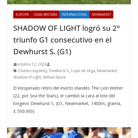
EUROPA
GRAN BRETAÑA
INTERNACIONAL
NEWMARKET
SHADOW OF LIGHT logró su 2°
triunfo G1 consecutivo en el
Dewhurst S. (G1)
octubre 12, 2024
Charles Appleby
,
Dewhurst S.
,
Lope de Vega
,
Newmarket
,
Shadow of Light
,
William Buick
El inesperado retiro del invicto irlandés The Lion Winter
(22, por Sea the Stars), le cambió la cara al lote del
longevo Dewhurst S. (G1, Newmarket, 1400m, grama,
£ 500.000)