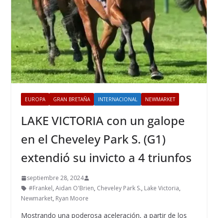
EUROPA
GRAN BRETAÑA
INTERNACIONAL
NEWMARKET
LAKE VICTORIA con un galope
en el Cheveley Park S. (G1)
extendió su invicto a 4 triunfos
septiembre 28, 2024
#Frankel
,
Aidan O'Brien
,
Cheveley Park S.
,
Lake Victoria
,
Newmarket
,
Ryan Moore
Mostrando una poderosa aceleración, a partir de los