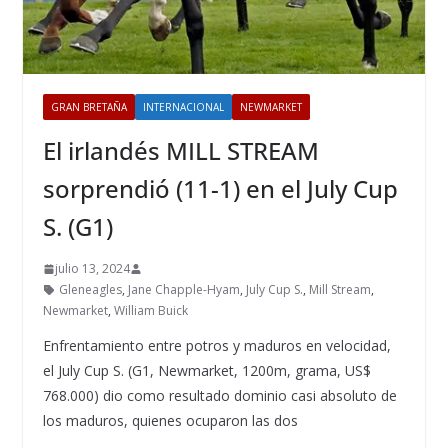
GRAN BRETAÑA
INTERNACIONAL
NEWMARKET
El irlandés MILL STREAM
sorprendió (11-1) en el July Cup
S. (G1)
julio 13, 2024
Gleneagles
,
Jane Chapple-Hyam
,
July Cup S.
,
Mill Stream
,
Newmarket
,
William Buick
Enfrentamiento entre potros y maduros en velocidad,
el July Cup S. (G1, Newmarket, 1200m, grama, US$
768.000) dio como resultado dominio casi absoluto de
los maduros, quienes ocuparon las dos