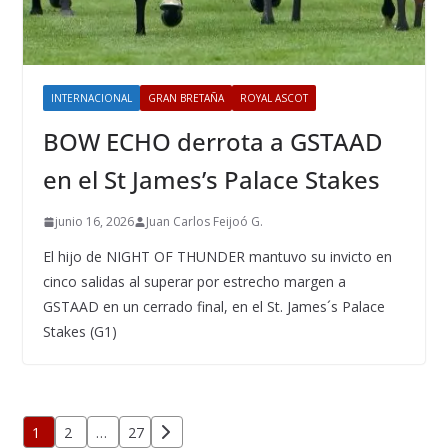
INTERNACIONAL
GRAN BRETAÑA
ROYAL ASCOT
BOW ECHO derrota a GSTAAD
en el St James’s Palace Stakes
junio 16, 2026
Juan Carlos Feijoó G.
El hijo de NIGHT OF THUNDER mantuvo su invicto en
cinco salidas al superar por estrecho margen a
GSTAAD en un cerrado final, en el St. James´s Palace
Stakes (G1)
Paginación
1
2
…
27