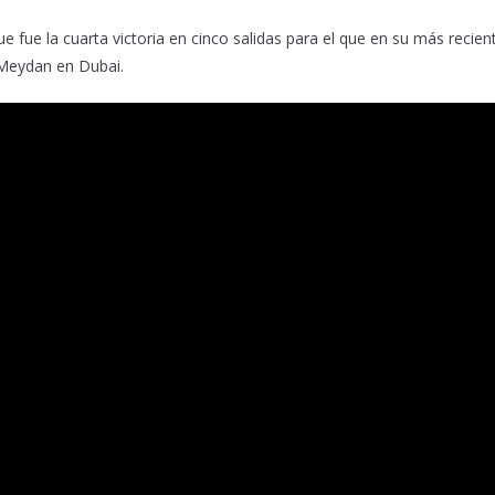
que fue la cuarta victoria en cinco salidas para el que en su más recien
 Meydan en Dubai.