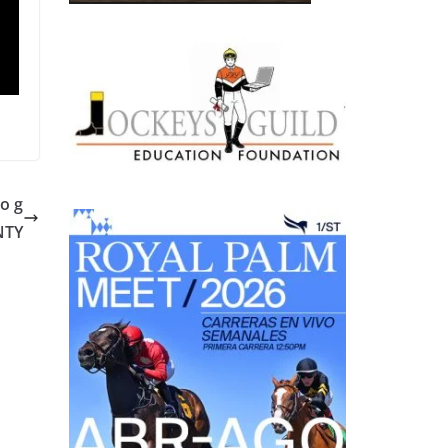
o g
NTY