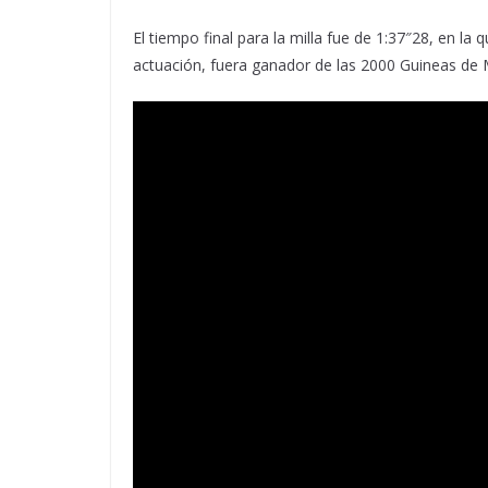
El tiempo final para la milla fue de 1:37″28, en la 
actuación, fuera ganador de las 2000 Guineas de