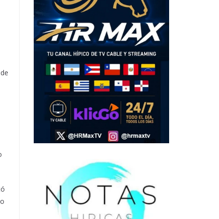
 de
o
tó
do