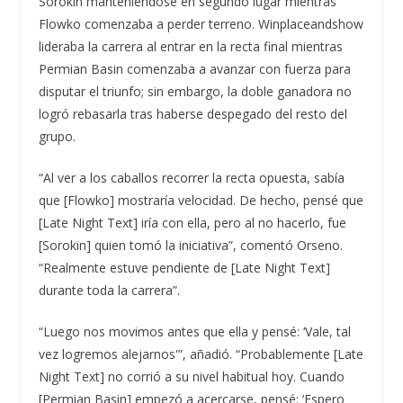
Sorokin manteniéndose en segundo lugar mientras
Flowko comenzaba a perder terreno. Winplaceandshow
lideraba la carrera al entrar en la recta final mientras
Permian Basin comenzaba a avanzar con fuerza para
disputar el triunfo; sin embargo, la doble ganadora no
logró rebasarla tras haberse despegado del resto del
grupo.
“Al ver a los caballos recorrer la recta opuesta, sabía
que [Flowko] mostraría velocidad. De hecho, pensé que
[Late Night Text] iría con ella, pero al no hacerlo, fue
[Sorokin] quien tomó la iniciativa”, comentó Orseno.
“Realmente estuve pendiente de [Late Night Text]
durante toda la carrera”.
“Luego nos movimos antes que ella y pensé: ‘Vale, tal
vez logremos alejarnos'”, añadió. “Probablemente [Late
Night Text] no corrió a su nivel habitual hoy. Cuando
[Permian Basin] empezó a acercarse, pensé: ‘Espero