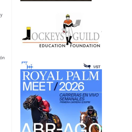
ly
ión
a