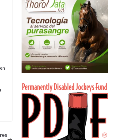
 en
a
res