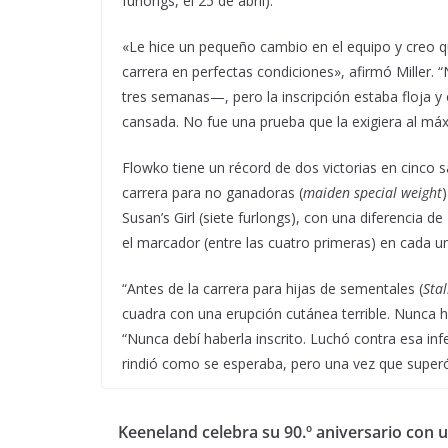
furlongs, el 25 de abril).
«Le hice un pequeño cambio en el equipo y creo q
carrera en perfectas condiciones», afirmó Miller.
tres semanas—, pero la inscripción estaba floja y
cansada. No fue una prueba que la exigiera al máx
Flowko tiene un récord de dos victorias en cinco s
carrera para no ganadoras (
maiden special weight
Susan’s Girl (siete furlongs), con una diferencia 
el marcador (entre las cuatro primeras) en cada un
“Antes de la carrera para hijas de sementales (
Stal
cuadra con una erupción cutánea terrible. Nunca hab
“Nunca debí haberla inscrito. Luchó contra esa in
rindió como se esperaba, pero una vez que superó
Keeneland celebra su 90.º aniversario con 