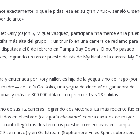
ce exactamente lo que le pidas; esa es su gran virtud», señaló Orsen
por delante».
 Only (cajón 5, Miguel Vásquez) participaría finalmente en la prueb
cifra más alta del grupo—: un triunfo en una carrera de reclamo para
gs, disputada el 8 de febrero en Tampa Bay Downs. El otoño pasado
akes, logrando un tercer puesto detrás de Mythical en la carrera My D
 y entrenada por Rory Miller, es hija de la yegua Vino de Pago (por
e madre— de Let’s Go Koko, una yegua de cinco años ganadora de
orias y más de 300.000 dólares en premios tras 28 salidas.
ho de sus 12 carreras, logrando dos victorias. La más reciente fue e
iados en el estado (categoría
allowance
) contra caballos de mayor
e triunfo llegó tras dos terceros puestos consecutivos en Tampa
l 29 de marzo) y en Gulfstream (Sophomore Fillies Sprint sobre seis