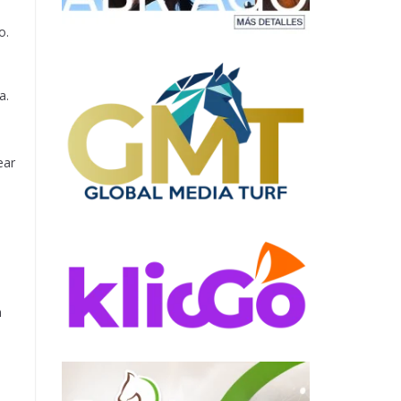
o.
a.
ear
n