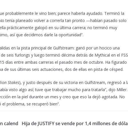
ue probablemente le vino bien; parece haberla ayudado. Terminó la
 “No tenía planeado volver a correrla tan pronto —habían pasado solo
 ella prácticamente galopó en su última carrera; no terminó muy
imo, así que decidimos darle la oportunidad”.
alidas en la pista principal de Gulfstream: ganó por un hocico una
) de seis furlongs y luego terminó décima detrás de Mythical en el FSS
de 15 días entre ambas carreras el pasado mes de octubre. Ha figurado
a de sus últimas seis actuaciones, dos de ellas en pista de césped.
lion Stakes
), y justo después de su victoria en Gulfstream, regresó a l
ía visto algo así; tuve que trabajar mucho para tratarla”, dijo Miller.
fección en la piel durante un mes y creo que eso la dejó agotada. No
 el problema, se recuperó bien”.
un calend
Hija de JUSTIFY se vende por 1,4 millones de dóla