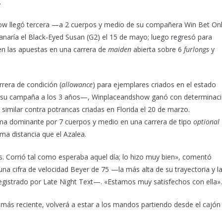
.
ow llegó tercera —a 2 cuerpos y medio de su compañera Win Bet On
naría el Black-Eyed Susan (G2) el 15 de mayo; luego regresó para
en las apuestas en una carrera de
maiden
abierta sobre 6
furlongs
y ​​
rera de condición (
allowance
) para ejemplares criados en el estado
í su campaña a los 3 años—, Winplaceandshow ganó con determinac
similar contra potrancas criadas en Florida el 20 de marzo.
ma dominante por 7 cuerpos y medio en una carrera de tipo
optional
ma distancia que el Azalea.
 Corrió tal como esperaba aquel día; lo hizo muy bien», comentó
na cifra de velocidad Beyer de 75 —la más alta de su trayectoria y l
registrado por Late Night Text—. «Estamos muy satisfechos con ella».
más reciente, volverá a estar a los mandos partiendo desde el cajón