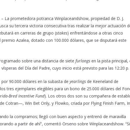
 La prometedora potranca Winplaceandshow, propiedad de D. J.
usca su tercera victoria consecutiva tras realizar la mejor actuación d
ebutará en carreras de grupo (
stakes
) enfrentándose a otras cinco
l premio Azalea, dotado con 100.000 dólares, que se disputará este
programado sobre una distancia de siete
furlongs
en la pista principal,
vísperas del Día del Padre, cuyo inicio está previsto para las 12:20 p.
a por 90.000 dólares en la subasta de
yearlings
de Keeneland de
os tres ejemplares elegibles para un bono de 25.000 dólares del Fo
orida-Bred Incentive Fund
). Los otros dos son su compañera de establ
 Cotran—, Win Bet Only, y Flowko, criada por Flying Finish Farm, In
ndo la compramos; llegó con buen aspecto y entrenó de maravilla
jorando a partir de ahí”, comentó Orseno sobre Winplaceandshow. “S