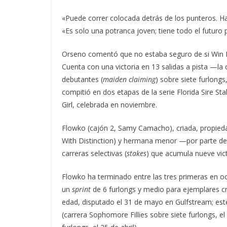
«Puede correr colocada detrás de los punteros. Ha
«Es solo una potranca joven; tiene todo el futuro 
Orseno comentó que no estaba seguro de si Win Bet
Cuenta con una victoria en 13 salidas a pista —la 
debutantes (
maiden claiming
) sobre siete furlon
compitió en dos etapas de la serie Florida Sire St
Girl, celebrada en noviembre.
Flowko (cajón 2, Samy Camacho), criada, propiedad
With Distinction) y hermana menor —por parte d
carreras selectivas (
stakes
) que acumula nueve vict
Flowko ha terminado entre las tres primeras en oc
un
sprint
de 6 furlongs y medio para ejemplares cr
edad, disputado el 31 de mayo en Gulfstream; est
(carrera Sophomore Fillies sobre siete furlongs, e