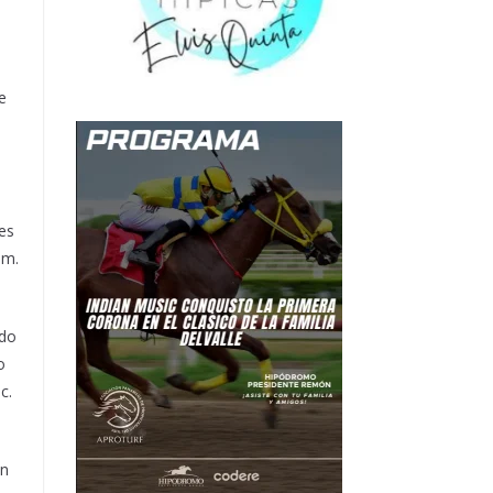
e
 es
 m.
ndo
o
c.
in