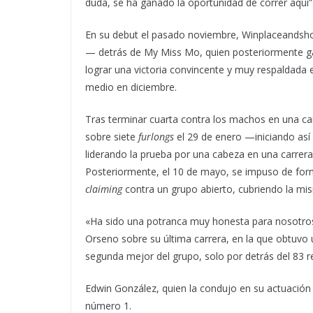
duda, se ha ganado la oportunidad de correr aquí”
En su debut el pasado noviembre, Winplaceandsh
— detrás de My Miss Mo, quien posteriormente ga
lograr una victoria convincente y muy respaldada 
medio en diciembre.
Tras terminar cuarta contra los machos en una car
sobre siete
furlongs
el 29 de enero —iniciando as
liderando la prueba por una cabeza en una carrera 
Posteriormente, el 10 de mayo, se impuso de for
claiming
contra un grupo abierto, cubriendo la mis
«Ha sido una potranca muy honesta para nosotros.
Orseno sobre su última carrera, en la que obtuvo u
segunda mejor del grupo, solo por detrás del 83 
Edwin González, quien la condujo en su actuación 
número 1.