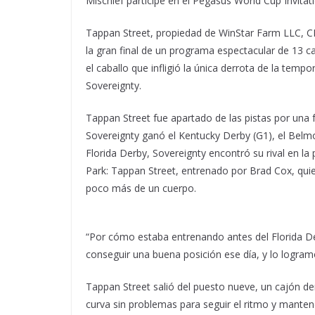
Mischief participe en el Pegasus World Cup Invitat
Tappan Street, propiedad de WinStar Farm LLC, CHC
la gran final de un programa espectacular de 13 car
el caballo que infligió la única derrota de la te
Sovereignty.
Tappan Street fue apartado de las pistas por una 
Sovereignty ganó el Kentucky Derby (G1), el Belmon
Florida Derby, Sovereignty encontró su rival en la
Park: Tappan Street, entrenado por Brad Cox, quien
poco más de un cuerpo.
“Por cómo estaba entrenando antes del Florida Der
conseguir una buena posición ese día, y lo logramo
Tappan Street salió del puesto nueve, un cajón den
curva sin problemas para seguir el ritmo y mantener