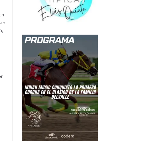
en
ser
5,
or