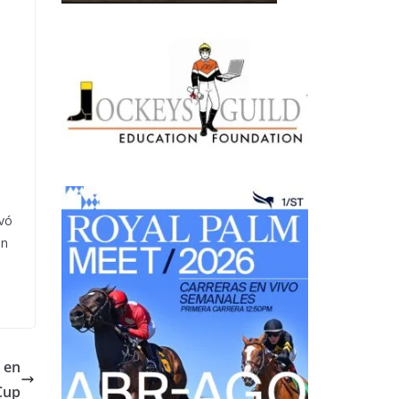
evó
ón
 en
Cup