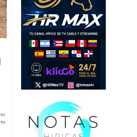
d
 su
res