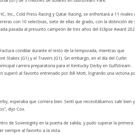
ional (G1) de 3 millones de dólares en Gulfstream Park.
, Inc., Cold Press Racing y Qatar Racing, se enfrentará a 11 rivales 
reras con 10 selectivas, siete de ellas de grado, con la distinción de 
mporada pasada al presunto campeón de tres años del Eclipse Award 202
fractura condilar durante el resto de la temporada, mientras que
t Stakes (G1) y el Travers (G1). Sin embargo, en el día del Curlin
 principal carrera preparatoria para el Kentucky Derby en Gulfstream
 superó al favorito entrenado por Bill Mott, logrando una victoria p
by, esperaba que corriera bien. Sentí que necesitábamos salir bien y
s”, dijo Cox.
tro de Sovereignty en la puerta de salida, y pudo superar la primera
 siempre al favorito a la vista.