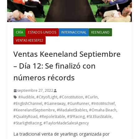
CRÍA
ESTADOS UNIDOS
INTERNACIONAL
KEENELAND
VENTAS KEESEP22
Ventas Keeneland Septiembre
– Día 12: Se finalizó con
números récords
septiembre 27, 2022
#Audible
,
#CityofLight
,
#Constitution
,
#Curlin
,
#EnglishChannel
,
#Gainesway
,
#GunRunner
,
#IntoMischief
,
#KeenelandSeptiembre
,
#MadaketStables
,
#Omaha Beach
,
#QualityRoad
,
#RepoleStable
,
#SFRacing
,
#St.EliasStable
,
#StarlightRacing
,
#TaylorMadeSalesAgency
La tradicional venta de yearlings organizada por