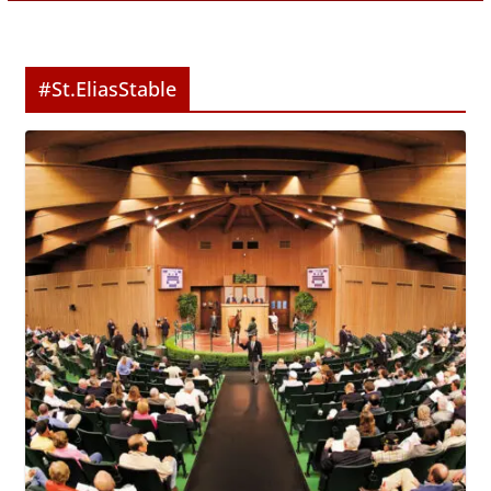
#St.EliasStable