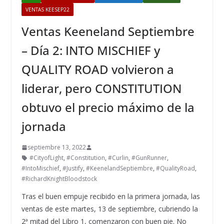
VENTAS KEESEP22
Ventas Keeneland Septiembre
– Día 2: INTO MISCHIEF y
QUALITY ROAD volvieron a
liderar, pero CONSTITUTION
obtuvo el precio máximo de la
jornada
septiembre 13, 2022
#CityofLight
,
#Constitution
,
#Curlin
,
#GunRunner
,
#IntoMischief
,
#Justify
,
#KeenelandSeptiembre
,
#QualityRoad
,
#RichardKnightBloodstock
Tras el buen empuje recibido en la primera jornada, las
ventas de este martes, 13 de septiembre, cubriendo la
2ª mitad del Libro 1, comenzaron con buen pie. No