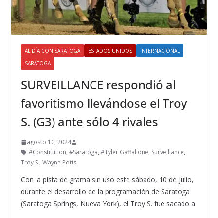
AL DÍA CON SARATOGA
ESTADOS UNIDOS
INTERNACIONAL
SARATOGA
SURVEILLANCE respondió al
favoritismo llevándose el Troy
S. (G3) ante sólo 4 rivales
agosto 10, 2024
#Constitution
,
#Saratoga
,
#Tyler Gaffalione
,
Surveillance
,
Troy S.
,
Wayne Potts
Con la pista de grama sin uso este sábado, 10 de julio,
durante el desarrollo de la programación de Saratoga
(Saratoga Springs, Nueva York), el Troy S. fue sacado a