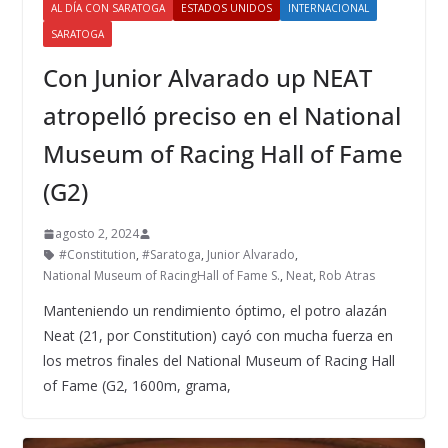
AL DÍA CON SARATOGA
ESTADOS UNIDOS
INTERNACIONAL
SARATOGA
Con Junior Alvarado up NEAT
atropelló preciso en el National
Museum of Racing Hall of Fame
(G2)
agosto 2, 2024
#Constitution
,
#Saratoga
,
Junior Alvarado
,
National Museum of RacingHall of Fame S.
,
Neat
,
Rob Atras
Manteniendo un rendimiento óptimo, el potro alazán
Neat (21, por Constitution) cayó con mucha fuerza en
los metros finales del National Museum of Racing Hall
of Fame (G2, 1600m, grama,