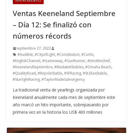
VENTAS KEESEP22
Ventas Keeneland Septiembre
– Día 12: Se finalizó con
números récords
septiembre 27, 2022
#Audible
,
#CityofLight
,
#Constitution
,
#Curlin
,
#EnglishChannel
,
#Gainesway
,
#GunRunner
,
#IntoMischief
,
#KeenelandSeptiembre
,
#MadaketStables
,
#Omaha Beach
,
#QualityRoad
,
#RepoleStable
,
#SFRacing
,
#St.EliasStable
,
#StarlightRacing
,
#TaylorMadeSalesAgency
La tradicional venta de yearlings organizada por
Keeneland anualmente cada mes de septiembre este
año marcó un hito importante, sobrepasando por
primera vez en la historia los US$ 400 millones