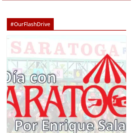
#OurFlashDrive