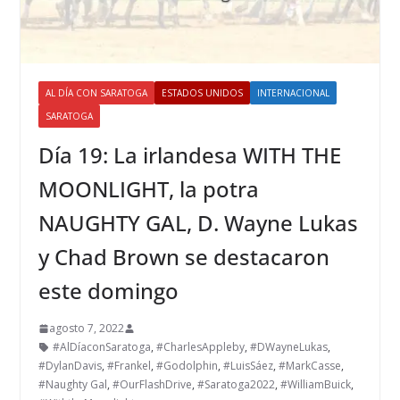
AL DÍA CON SARATOGA
ESTADOS UNIDOS
INTERNACIONAL
SARATOGA
Día 19: La irlandesa WITH THE
MOONLIGHT, la potra
NAUGHTY GAL, D. Wayne Lukas
y Chad Brown se destacaron
este domingo
agosto 7, 2022
#AlDíaconSaratoga
,
#CharlesAppleby
,
#DWayneLukas
,
#DylanDavis
,
#Frankel
,
#Godolphin
,
#LuisSáez
,
#MarkCasse
,
#Naughty Gal
,
#OurFlashDrive
,
#Saratoga2022
,
#WilliamBuick
,