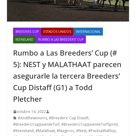
BREEDERS CUP
ESTADOS UNIDOS
INTERNACIONAL
KEENELAND
RUMBO A LAS BREEDERS’ CUP
Rumbo a Las Breeders’ Cup (#
5): NEST y MALATHAAT parecen
asegurarle la tercera Breeders’
Cup Distaff (G1) a Todd
Pletcher
octubre 14, 2022
#Andthewinneris
,
#Breeders' Cup Distaff
,
#Breeders'CupJuvenileTurf
,
#Breeders'CupJuvenileTurfSprint
,
#Keeneland
,
#Malathaat
,
#Nagirroc
,
#Nest
,
#PacksaWahlop
,