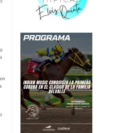
2)
ió
l
con
s
l
ho