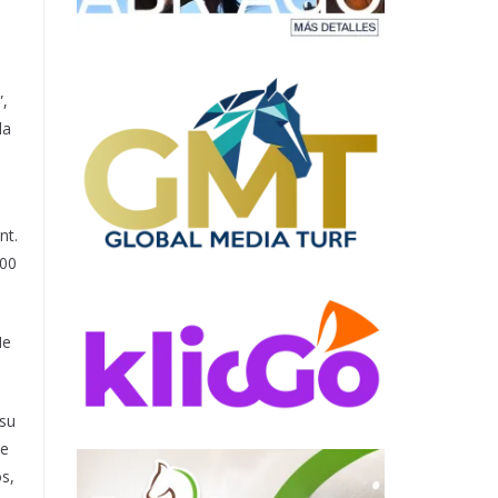
”,
la
nt.
700
Me
 su
ie
s,