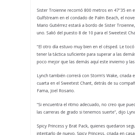
Sister Troienne recorrió 800 metros en 47″35 en 
Gulfstream en el condado de Palm Beach, el noven
Mario Gutiérrez estará a bordo de Sister Troienne, 
uno. Salió del puesto 8 de 10 para el Sweetest Cha
“El otro día estuvo muy bien en el césped. Le toc
tener la táctica suficiente para superar a las dem
poco mejor que las demás aquí este invierno y la
Lynch también correrá con Storm’s Wake, criada e
cuarta en el Sweetest Chant, detrás de su compañe
Fama, Joel Rosario.
“Si encuentra el ritmo adecuado, no creo que pued
las carreras de grado si tenemos suerte”, dijo Lyn
Spicy Princess y Brat Pack, quienes quedaron seg
intentarlo de nuevo. Spicy Princess, criada en cas