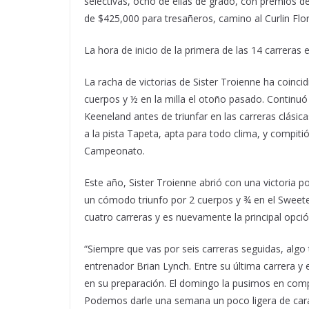
selectivas, ocho de ellas de grado, con premios 
de $425,000 para tresañeros, camino al Curlin Flor
La hora de inicio de la primera de las 14 carreras e
La racha de victorias de Sister Troienne ha coinci
cuerpos y ½ en la milla el otoño pasado. Continuó
Keeneland antes de triunfar en las carreras clásicas
a la pista Tapeta, apta para todo clima, y ​​compiti
Campeonato.
Este año, Sister Troienne abrió con una victoria p
un cómodo triunfo por 2 cuerpos y ¾ en el Sweete
cuatro carreras y es nuevamente la principal opció
“Siempre que vas por seis carreras seguidas, algo t
entrenador Brian Lynch. Entre su última carrera y
en su preparación. El domingo la pusimos en com
Podemos darle una semana un poco ligera de cara a