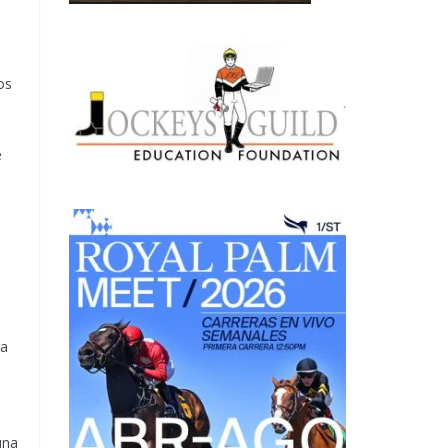
os
e
ra
una