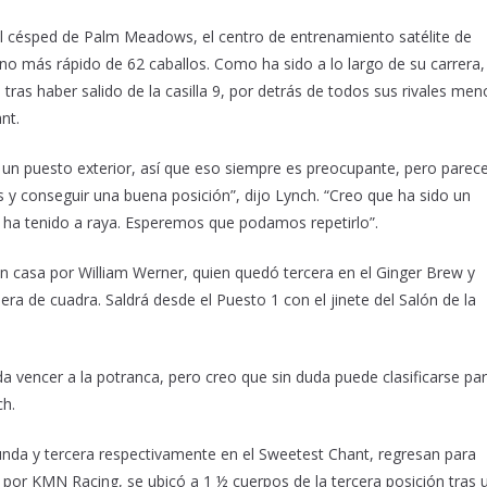
el césped de Palm Meadows, el centro de entrenamiento satélite de
o más rápido de 62 caballos. Como ha sido a lo largo de su carrera,
tras haber salido de la casilla 9, por detrás de todos sus rivales men
nt.
ó un puesto exterior, así que eso siempre es preocupante, pero parec
ás y conseguir una buena posición”, dijo Lynch. “Creo que ha sido un
s ha tenido a raya. Esperemos que podamos repetirlo”.
n casa por William Werner, quien quedó tercera en el Ginger Brew y
ra de cuadra. Saldrá desde el Puesto 1 con el jinete del Salón de la
a vencer a la potranca, pero creo que sin duda puede clasificarse pa
ch.
unda y tercera respectivamente en el Sweetest Chant, regresan para
a por KMN Racing, se ubicó a 1 ½ cuerpos de la tercera posición tras 