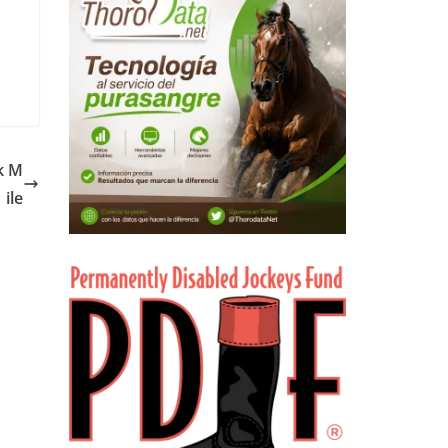
k M
ile