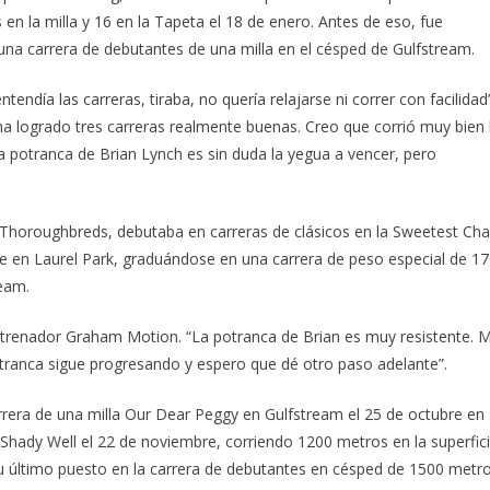
en la milla y 16 en la Tapeta el 18 de enero. Antes de eso, fue
una carrera de debutantes de una milla en el césped de Gulfstream.
entendía las carreras, tiraba, no quería relajarse ni correr con facilidad
 ha logrado tres carreras realmente buenas. Creo que corrió muy bien 
La potranca de Brian Lynch es sin duda la yegua a vencer, pero
. Thoroughbreds, debutaba en carreras de clásicos en la Sweetest Cha
e en Laurel Park, graduándose en una carrera de peso especial de 1
ream.
 entrenador Graham Motion. “La potranca de Brian es muy resistente. 
otranca sigue progresando y espero que dé otro paso adelante”.
carrera de una milla Our Dear Peggy en Gulfstream el 25 de octubre en
 Shady Well el 22 de noviembre, corriendo 1200 metros en la superfic
 último puesto en la carrera de debutantes en césped de 1500 metro