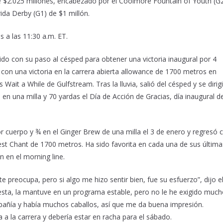
de $2.025 millones, encabezado por el Coolmore Fountain of Youth (G
ida Derby (G1) de $1 millón.
s a las 11:30 a.m. ET.
dido con su paso al césped para obtener una victoria inaugural por 4
 con una victoria en la carrera abierta allowance de 1700 metros en
 Wait a While de Gulfstream. Tras la lluvia, salió del césped y se dirig
ó en una milla y 70 yardas el Día de Acción de Gracias, día inaugural de
or cuerpo y ¾ en el Ginger Brew de una milla el 3 de enero y regresó 
st Chant de 1700 metros. Ha sido favorita en cada una de sus última
n en el morning line.
e preocupa, pero si algo me hizo sentir bien, fue su esfuerzo”, dijo e
 esta, la mantuve en un programa estable, pero no le he exigido muc
pañía y había muchos caballos, así que me da buena impresión.
 la carrera y debería estar en racha para el sábado.