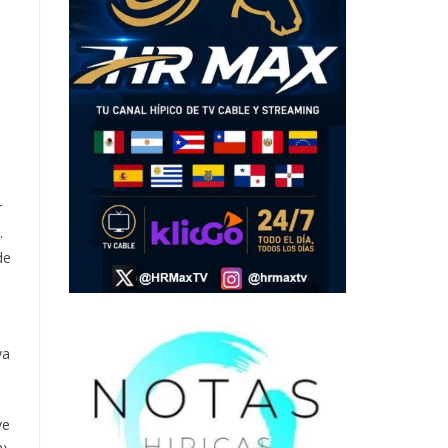
r
.
de
ya
ve