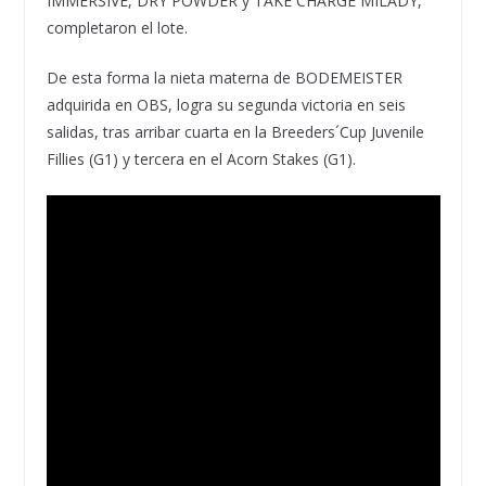
IMMERSIVE, DRY POWDER y TAKE CHARGE MILADY,
completaron el lote.
De esta forma la nieta materna de BODEMEISTER
adquirida en OBS, logra su segunda victoria en seis
salidas, tras arribar cuarta en la Breeders´Cup Juvenile
Fillies (G1) y tercera en el Acorn Stakes (G1).