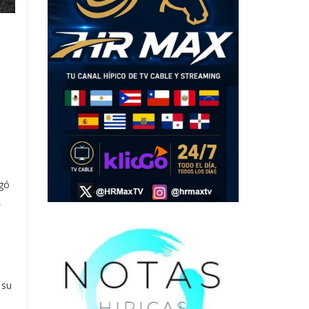
egó
,
l
 su