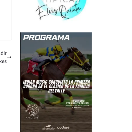
dir
kes