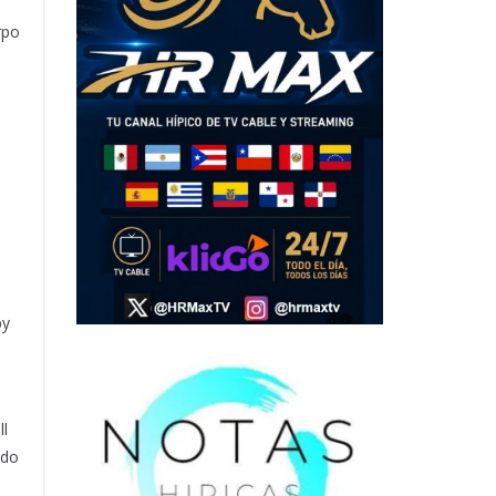
rpo
by
ll
ado