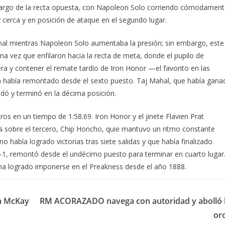
largo de la recta opuesta, con Napoleon Solo corriendo cómodamen
erca y en posición de ataque en el segundo lugar.
 final mientras Napoleon Solo aumentaba la presión; sin embargo, este
na vez que enfilaron hacia la recta de meta, donde el pupilo de
ra y contener el remate tardío de Iron Honor —el favorito en las
 había remontado desde el sexto puesto. Taj Mahal, que había gana
ndó y terminó en la décima posición.
s en un tiempo de 1:58.69. Iron Honor y el jinete Flavien Prat
¼ sobre el tercero, Chip Honcho, quie mantuvo un ritmo constante
no había logrado victorias tras siete salidas y que había finalizado
-1, remontó desde el undécimo puesto para terminar en cuarto lugar
ha logrado imponerse en el Preakness desde el año 1888.
im McKay
RM ACORAZADO navega con autoridad y abolló l
or