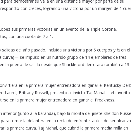
 para demostrar su valía en una distancia mayor por parte de su
respondió con creces, logrando una victoria por un margen de 1 cue
Lopez sus primeras victorias en un evento de la Triple Corona,
as, con una cuota de 7 a 1.
alidas del año pasado, incluida una victoria por 6 cuerpos y ½ en el
a curva)— se impuso en un nutrido grupo de 14 ejemplares de tres
en la puerta de salida desde que Shackleford derrotara también a 13
virtiera en la primera mujer entrenadora en ganar el Kentucky Der
 Laurel, Brittany Russell, presentó al invicto Taj Mahal —el favorito
tirse en la primera mujer entrenadora en ganar el Preakness.
 interior (junto a la baranda), bajo la monta del jinete Sheldon Russe
para tomar la delantera en la recta de enfrente, antes de ser alcanz
ar la primera curva. Taj Mahal, que cubrió la primera media milla en