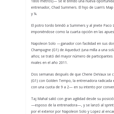
1800 metros)— se le brindó una nueva oportunidad
entrenador, Chad Summers. El hijo de Liam’s Map 
y ¼.
El potro tordo brindó a Summers y al jinete Paco 
imponiéndose como la cuarta opción en las apuest
Napoleon Solo —ganador con facilidad en sus dos s
Champagne (G1) de Aqueduct (una milla a una sol
años; se trató del mayor número de participantes 
rivales en el año 2011.
Dos semanas después de que Cherie DeVaux se con
(G1) con Golden Tempo, la entrenadora radicada en
con una cuota de 9 a 2— en su intento por conver
Taj Mahal salió con gran agilidad desde su posición
—esposo de la entrenadora—, y se lanzó al sprint 
por el exterior por Napoleon Solo y Lopez al encar