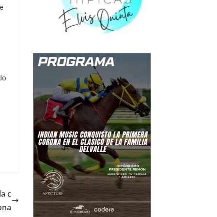
te
do
.
a c
ona