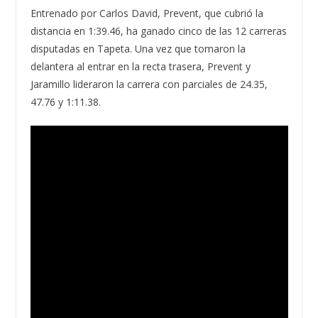
Entrenado por Carlos David, Prevent, que cubrió la
distancia en 1:39.46, ha ganado cinco de las 12 carreras
disputadas en Tapeta. Una vez que tomaron la
delantera al entrar en la recta trasera, Prevent y
Jaramillo lideraron la carrera con parciales de 24.35,
47.76 y 1:11.38.