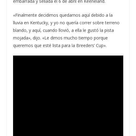
embarrada y sellada el 6 de abril en Keeneland.
«Finalmente decidimos quedarnos aquí debido a la
lluvia en Kentucky, y yo no quería correr sobre terreno
blando, y aquí, cuando llovió, a ella le gustó la pista
mojada», dijo. «Le dimos mucho tiempo porque
queremos que esté lista para la Breeders’ Cup».