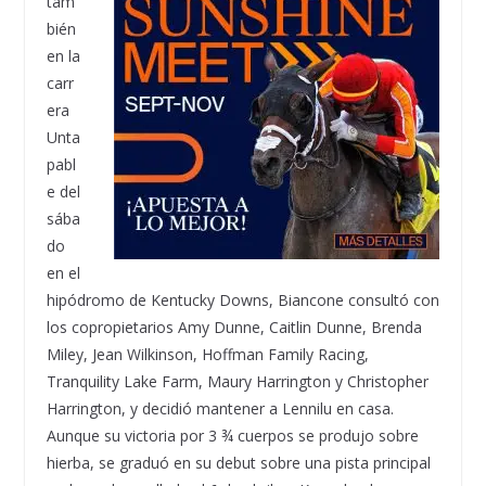
tam
bién
en la
carr
era
Unta
pabl
e del
sába
do
en el
hipódromo de Kentucky Downs, Biancone consultó con
los copropietarios Amy Dunne, Caitlin Dunne, Brenda
Miley, Jean Wilkinson, Hoffman Family Racing,
Tranquility Lake Farm, Maury Harrington y Christopher
Harrington, y decidió mantener a Lennilu en casa.
Aunque su victoria por 3 ¾ cuerpos se produjo sobre
hierba, se graduó en su debut sobre una pista principal