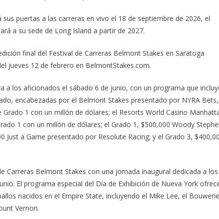
us puertas a las carreras en vivo el 18 de septiembre de 2026, el
á a su sede de Long Island a partir de 2027.
 edición final del Festival de Carreras Belmont Stakes en Saratoga
T del jueves 12 de febrero en BelmontStakes.com.
a a los aficionados el sábado 6 de junio, con un programa que incluy
grado, encabezadas por el Belmont Stakes presentado por NYRA Bets,
 de Grado 1 con un millón de dólares; el Resorts World Casino Manhatt
 Grado 1 con un millón de dólares; el Grado 1, $500,000 Woody Steph
0 Just a Game presentado por Resolute Racing; y el Grado 3, $400,0
 de Carreras Belmont Stakes con una jornada inaugural dedicada a los
junio. El programa especial del Día de Exhibición de Nueva York ofrec
llos nacidos en el Empire State, incluyendo el Mike Lee, el Bouwerie
Mount Vernon.