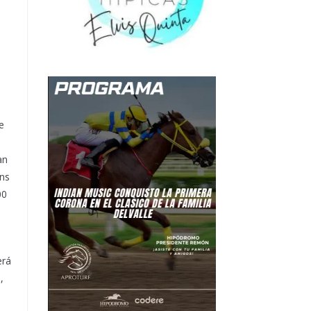
e
an
ens
00
erá
,