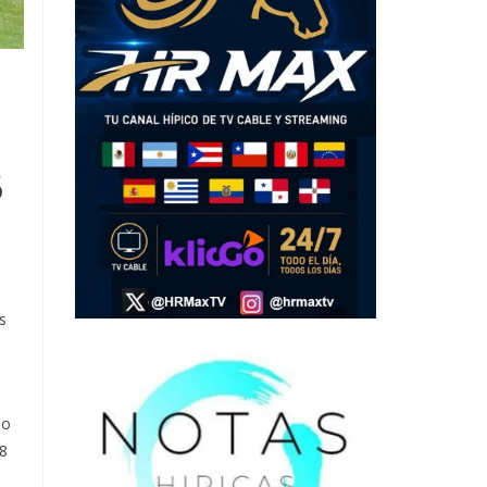
6
s
do
18