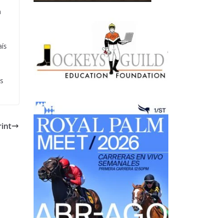
n
aís
es
int