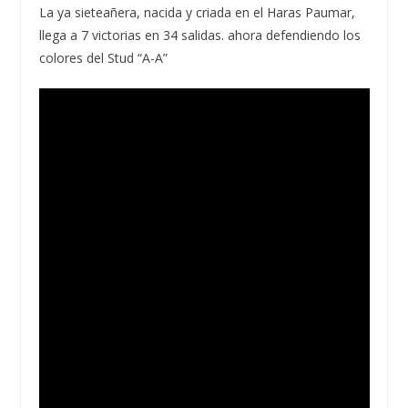
La ya sieteañera, nacida y criada en el Haras Paumar,
llega a 7 victorias en 34 salidas. ahora defendiendo los
colores del Stud “A-A”