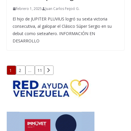
febrero 1, 2025
Juan Carlos Feijoó G.
El hijo de JUPITER PLUVIUS logró su sexta victoria
consecutiva, al galopar el Clásico Súper Sergio en su
debut como sieteañero. INFORMACIÓN EN
DESARROLLO
Paginación
1
2
…
11
de
entradas