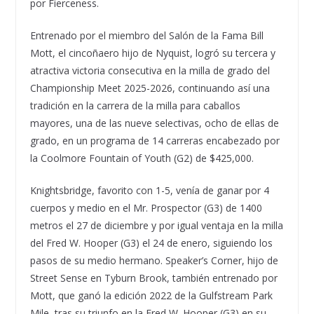
por Fierceness.
Entrenado por el miembro del Salón de la Fama Bill
Mott, el cincoñaero hijo de Nyquist, logró su tercera y
atractiva victoria consecutiva en la milla de grado del
Championship Meet 2025-2026, continuando así una
tradición en la carrera de la milla para caballos
mayores, una de las nueve selectivas, ocho de ellas de
grado, en un programa de 14 carreras encabezado por
la Coolmore Fountain of Youth (G2) de $425,000.
Knightsbridge, favorito con 1-5, venía de ganar por 4
cuerpos y medio en el Mr. Prospector (G3) de 1400
metros el 27 de diciembre y por igual ventaja en la milla
del Fred W. Hooper (G3) el 24 de enero, siguiendo los
pasos de su medio hermano. Speaker’s Corner, hijo de
Street Sense en Tyburn Brook, también entrenado por
Mott, que ganó la edición 2022 de la Gulfstream Park
Mile, tras su triunfo en la Fred W. Hooper (G3) en su