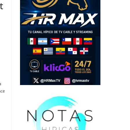
t
s
a
nce